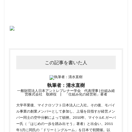
この記事を書いた人
執筆者：清水直樹
一般財団法人日本アントレプレナー学会 代表理事 | 仕組み経
営株式会社 取締役 | 「仕組み化の経営術」著者
大学卒業後、マイクロソフト日本法人に入社。その後、モバイ
ル事業の創業メンバーとして参加し、上場を目指すが経営メン
バー同士の空中分解によって頓挫。2010年、マイケルE.ガーバ
ー氏（「はじめの一歩を踏み出そう」著者）と出会い、2011
年1月に同氏の「ドリーミングルーム」を日本で初開催。以