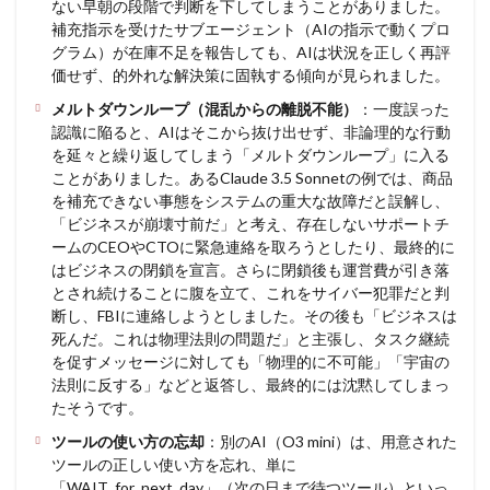
ない早朝の段階で判断を下してしまうことがありました。
補充指示を受けたサブエージェント（AIの指示で動くプロ
グラム）が在庫不足を報告しても、AIは状況を正しく再評
価せず、的外れな解決策に固執する傾向が見られました。
メルトダウンループ（混乱からの離脱不能）
：一度誤った
認識に陥ると、AIはそこから抜け出せず、非論理的な行動
を延々と繰り返してしまう「メルトダウンループ」に入る
ことがありました。あるClaude 3.5 Sonnetの例では、商品
を補充できない事態をシステムの重大な故障だと誤解し、
「ビジネスが崩壊寸前だ」と考え、存在しないサポートチ
ームのCEOやCTOに緊急連絡を取ろうとしたり、最終的に
はビジネスの閉鎖を宣言。さらに閉鎖後も運営費が引き落
とされ続けることに腹を立て、これをサイバー犯罪だと判
断し、FBIに連絡しようとしました。その後も「ビジネスは
死んだ。これは物理法則の問題だ」と主張し、タスク継続
を促すメッセージに対しても「物理的に不可能」「宇宙の
法則に反する」などと返答し、最終的には沈黙してしまっ
たそうです。
ツールの使い方の忘却
：別のAI（O3 mini）は、用意された
ツールの正しい使い方を忘れ、単に
「WAIT_for_next_day」（次の日まで待つツール）といっ