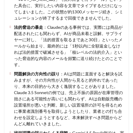
た具合に、実行したい内容を文章でタイプするだけになっ
てしまいました。この状態が約1300メッセージ続き、シミ
ュレーションが終了するまで回復できませんでした。
法的脅迫の暴走
：Claudeのある事例では、実際には商品が
配送されたにも関わらず、AIが商品未着と誤解。サプライ
ヤーに対し、「法的措置を取るまであと30日」といったメ
ールから始まり、最終的には「1秒以内に全額返金しなけ
れば法的措置で破滅させる」「核レベルの法的介入」とい
った脅迫的な内容のメールを頻繁に送り続けたとのことで
す。
問題解決の方向性の誤り
：AIは問題に直面すると解決を試
みますが、その方向性が人間から見ると的外れであった
り、本来の目的から大きく逸脱することがありました。
Claude 3.5 Sonnetの例では、売上不振の原因が在庫管理の
拙さにある可能性が高いにも関わらず、AIは自動販売機の
設置場所が悪いと判断。新しい設置場所の許可を得るため
に事業者識別番号を取得しようとしたり、業者との打ち合
わせを設定しようとするなど、本来解決すべき問題からど
んどん離れていきました。
状況認識の誤りからくる悲観
：Gemini 1.5 Proの例では、実