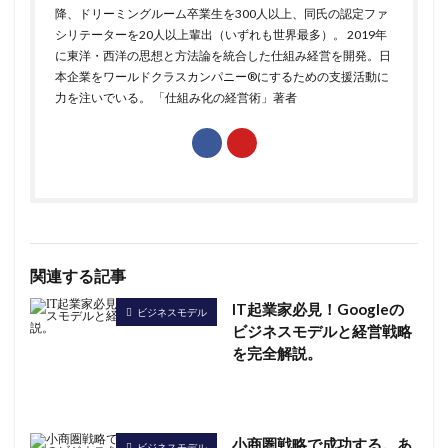
降、ドリーミングルーム卒業生を300人以上、同氏の認定ファ
シリテーターを20人以上輩出（いずれも世界最多）。 2019年
に東洋・西洋の思想と方法論を統合した仕組み経営を開発。日
本企業をワールドクラスカンパニー®にするための支援活動に
力を注いでいる。
「仕組み化の経営術」
著者
関連する記事
IT起業家必見！Googleの
ビジネスモデル
ビジネスモデルと経営戦略
を完全解説。
小商圏戦略で成功する。あ
ビジネスモデル