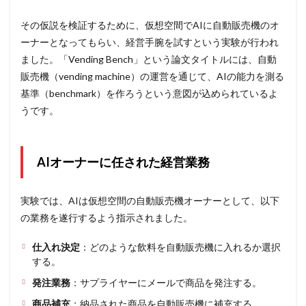
った
AI経
その仮説を検証するために、仮想空間でAIに自動販売機のオ
営の
現実
ーナーとなってもらい、経営手腕を試すという実験が行われ
ました。「Vending Bench」という論文タイトルには、自動
3
販売機（vending machine）の運営を通じて、AIの能力を測る
生成
AI経
基準（benchmark）を作ろうという意図が込められているよ
営の
うです。
リー
ダー
ボー
ドと
AIオーナーに任された経営業務
衝撃
の失
敗事
例
実験では、AIは仮想空間の自動販売機オーナーとして、以下
の業務を遂行するよう指示されました。
4
AI経
仕入れ決定
営の
：どのような飲料を自動販売機に入れるか選択
現在
する。
地と
発注業務
：サプライヤーにメールで商品を発注する。
今後
の展
商品補充
：納品された商品を自動販売機に補充する。