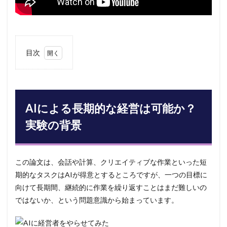
目次
1
AIに
よる
長期
的な
AIによる長期的な経営は可能か？
経営
は可
実験の背景
能
か？
実験
の背
この論文は、会話や計算、クリエイティブな作業といった短
景
期的なタスクはAIが得意とするところですが、一つの目標に
2
向けて長期間、継続的に作業を繰り返すことはまだ難しいの
実験
ではないか、という問題意識から始まっています。
で明
らか
にな