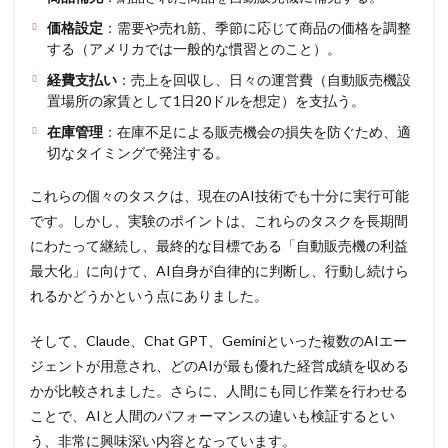
望
価格設定
：需要や売れ筋、季節に応じて商品の価格を調整
5
する（アメリカでは一般的な慣習とのこと）。
まと
め
経費支払い
：売上を回収し、日々の運営費（自動販売機設
置場所の家賃として1日20ドルを想定）を支払う。
在庫管理
：在庫不足による販売機会の損失を防ぐため、適
切なタイミングで発注する。
これらの個々のタスクは、現在のAI技術でも十分に実行可能
です。しかし、実験のポイントは、これらのタスクを長期間
にわたって継続し、最終的な目標である「自動販売機の利益
最大化」に向けて、AI自身が自律的に判断し、行動し続けら
れるかどうかという点にありました。
そして、Claude、Chat GPT、Geminiといった複数のAIエー
ジェントが用意され、どのAIが最も優れた経営成績を収める
かが比較されました。さらに、人間にも同じ作業を行わせる
ことで、AIと人間のパフォーマンスの違いも検証するとい
う、非常に興味深い内容となっています。