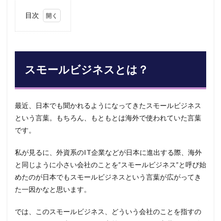
目次
1
スモ
ール
ビジ
ネス
スモールビジネスとは？
と
は？
2
最近、日本でも聞かれるようになってきたスモールビジネス
スタ
ート
という言葉。もちろん、もともとは海外で使われていた言葉
アッ
です。
プと
は？
私が見るに、外資系のIT企業などが日本に進出する際、海外
3
と同じように小さい会社のことを”スモールビジネス”と呼び始
スタ
めたのが日本でもスモールビジネスという言葉が広がってき
ート
アッ
た一因かなと思います。
プと
スモ
では、このスモールビジネス、どういう会社のことを指すの
ール