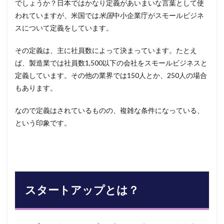
ビジ
でしょうか？日本ではかなり定義があいまいな言葉として使
ネ
われていますが、米国では
米国
中小企業庁がスモールビジネ
ス：
スについて定義をしています。
創業
の意
図の
その定義は、主に社員数によって決まっています。たとえ
違い
ば、製造業では社員数
1,500以下の会社をスモールビジネスと
4
定義しています。その他の業界では150人とか、250人の場合
スタ
もあります。
ート
アッ
プと
なので定義はされているものの、複雑な条件になっている、
スモ
という印象です。
ール
ビジ
ネ
ス：
成長
曲線
の違
スタートアップとは？
い
5
スタ
ート