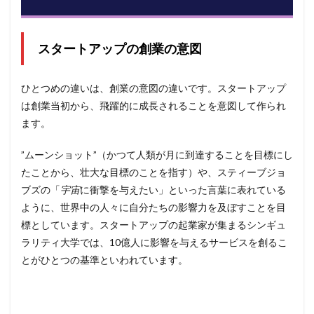
9
スモ
ール
スタートアップの創業の意図
ビジ
ネス
から
スタ
ひとつめの違いは、創業の意図の違いです。スタートアップ
ート
は創業当初から、飛躍的に成長されることを意図して作られ
アッ
ます。
プに
なる
”ムーンショット”（かつて人類が月に到達することを目標にし
10
たことから、壮大な目標のことを指す）や、スティーブジョ
スモ
ール
ブズの「
宇宙
に衝撃を与えたい」といった言葉に表れている
ビジ
ように、世界中の人々に自分たちの影響力を及ぼすことを目
ネス
をス
標としています。スタートアップの起業家が集まるシンギュ
ター
ラリティ大学では、10億人に影響を与えるサービスを創るこ
トア
とがひとつの基準といわれています。
ップ
のよ
うに
成長
させ