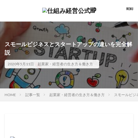
スモールビジネスとスタートアップの違いを完全解
説
2020年5月11日
起業家・経営者の生き方＆働き方
HOME
記事一覧
起業家・経営者の生き方＆働き方
スモールビジ