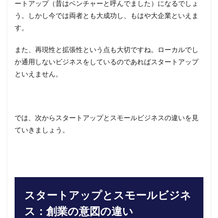
ートアップ（昔はベンチャーと呼んでました）になるでしょ
ート
う。しかし今では両者とも大成功し、もはや大企業といえま
アッ
プと
す。
スモ
ール
また、再現性と拡張性という点も大切ですね。ローカルでし
ビジ
ネ
か通用しないビジネスをしているのであればスタートアップ
ス：
といえません。
出口
戦略
の違
い
では、次からスタートアップとスモールビジネスの違いを見
8
ていきましょう。
スタ
ート
アッ
プか
らス
モー
ルビ
ジネ
スタートアップとスモールビジネ
スに
なる
ス：創業の意図の違い