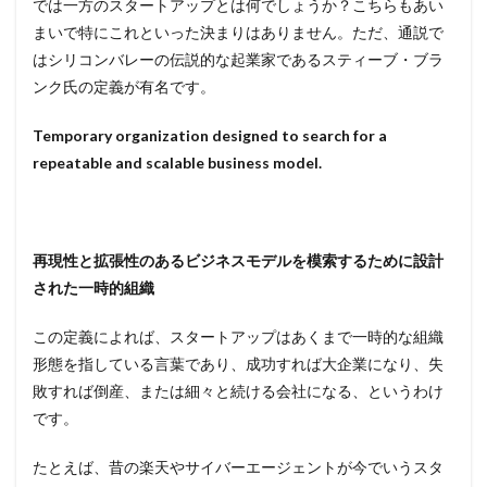
では一方のスタートアップとは何でしょうか？こちらもあい
アッ
まいで特にこれといった決まりはありません。ただ、通説で
プと
はシリコンバレーの伝説的な起業家であるスティーブ・ブラ
スモ
ール
ンク氏の定義が有名です。
ビジ
ネ
Temporary organization designed to search for a
ス：
資金
repeatable and scalable business model.
の違
い
6
ス
タート
再現性と拡張性のあるビジネスモデルを模索するために設計
アップ
された一時的組織
とスモ
ールビ
ジネ
この定義によれば、スタートアップはあくまで一時的な組織
ス：
形態を指している言葉であり、成功すれば大企業になり、失
KPI（重
要指
敗すれば倒産、または細々と続ける会社になる、というわけ
標）の
です。
違い
7
たとえば、昔の楽天やサイバーエージェントが今でいうスタ
スタ