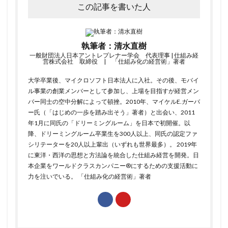
この記事を書いた人
執筆者：清水直樹
一般財団法人日本アントレプレナー学会 代表理事 | 仕組み経
営株式会社 取締役 | 「仕組み化の経営術」著者
大学卒業後、マイクロソフト日本法人に入社。その後、モバイ
ル事業の創業メンバーとして参加し、上場を目指すが経営メン
バー同士の空中分解によって頓挫。2010年、マイケルE.ガーバ
ー氏（「はじめの一歩を踏み出そう」著者）と出会い、2011
年1月に同氏の「ドリーミングルーム」を日本で初開催。以
降、ドリーミングルーム卒業生を300人以上、同氏の認定ファ
シリテーターを20人以上輩出（いずれも世界最多）。 2019年
に東洋・西洋の思想と方法論を統合した仕組み経営を開発。日
本企業をワールドクラスカンパニー®にするための支援活動に
力を注いでいる。
「仕組み化の経営術」
著者