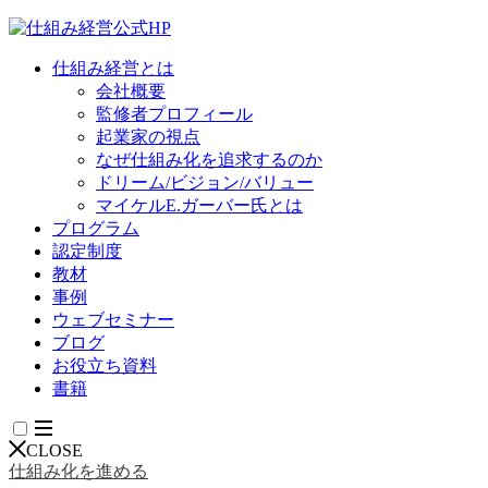
仕組み経営とは
会社概要
監修者プロフィール
起業家の視点
なぜ仕組み化を追求するのか
ドリーム/ビジョン/バリュー
マイケルE.ガーバー氏とは
プログラム
認定制度
教材
事例
ウェブセミナー
ブログ
お役立ち資料
書籍
CLOSE
仕組み化を進める