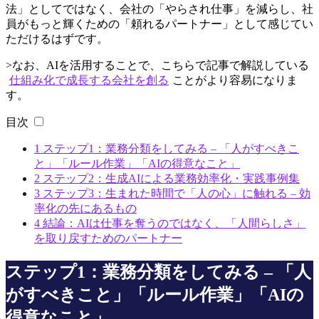
法」としてではなく、会社の「やらされ仕事」を減らし、社
員がもっと輝くための「頼れるパートナー」として感じてい
ただけるはずです。
>なお、AIを活用することで、こちらで記事で解説している
仕組み化で成長する会社を創る
ことがより容易になりま
す。
目次
1
ステップ1：業務分類をしてみる – 「人がすべきこ
と」「ルール作業」「AIの得意なこと」
2
ステップ2：生成AIによる業務効率化・実践事例集
3
ステップ3：生まれた時間で「人の心」に触れる – 効
率化の先にあるもの
4
結論：AIは仕事を奪うのではなく、「人間らしさ」
を取り戻すためのパートナー
ステップ1：業務分類をしてみる – 「人
がすべきこと」「ルール作業」「AIの
得意なこと」