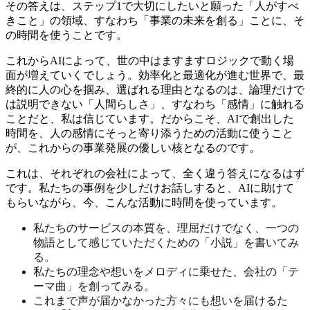
その答えは、ステップ1で大切にしたいと願った「人がすべ
きこと」の領域、すなわち「事業の未来を創る」ことに、そ
の時間を使うことです。
これからAIによって、世の中はますますロジックで動く場
面が増えていくでしょう。効率化と最適化が進む世界で、最
終的に人の心を掴み、選ばれる理由となるのは、論理だけで
は説明できない「人間らしさ」、すなわち「感情」に触れる
ことだと、私は信じています。だからこそ、AIで創出した
時間を、人の感情にそっと寄り添うための活動に使うこと
が、これからの事業発展の優しい核となるのです。
これは、それぞれの会社によって、全く違う答えになるはず
です。私たちの事例を少しだけお話しすると、AIに助けて
もらいながら、今、こんな活動に時間を使っています。
私たちのサービスの本質を、理屈だけでなく、一つの
物語として感じていただくための「小説」を書いてみ
る。
私たちの理念や想いをメロディに乗せた、会社の「テ
ーマ曲」を創ってみる。
これまで声が届かなかった方々にも想いを届けるた