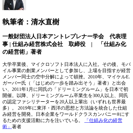
執筆者：清水直樹
一般財団法人日本アントレプレナー学会 代表理
事 | 仕組み経営株式会社 取締役 | 「仕組み化
の経営術」著者
大学卒業後、マイクロソフト日本法人に入社。その後、モバ
イル事業の創業メンバーとして参加し、上場を目指すが経営
メンバー同士の空中分解によって頓挫。2010年、マイケルE.
ガーバー氏（「はじめの一歩を踏み出そう」著者）と出会
い、2011年1月に同氏の「ドリーミングルーム」を日本で初
開催。以降、ドリーミングルーム卒業生を300人以上、同氏
の認定ファシリテーターを20人以上輩出（いずれも世界最
多）。 2019年に東洋・西洋の思想と方法論を統合した仕組
み経営を開発。日本企業をワールドクラスカンパニー®にす
るための支援活動に力を注いでいる。
「仕組み化の経営
術」
著者