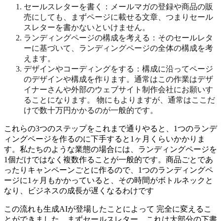
セールスレターを書く：メールマガの登録や商品の販
売にしても、まずページに載せる文章、つまりセール
スレターを書かないといけません。
ランディングページの構成を考える：そのセールレタ
ーに基づいて、ランディングページの全体の構成を考
えます。
デザインやコーディングをする：構成に沿ってページ
のデザインや構成を作ります。通常はこの作業はデザ
イナーさんや外部のウェブサイト制作会社にお願いす
ることになります。 物にもよりますが、通常はここだ
けで数十万円かかるのが一般的です。
これらの3つのステップをこれまで通りやると、1つのランデ
ィングページを作るのに下手すると1ヶ月くらいかかりま
す。私たちのような業態の場合には、ランディングページを
1個だけではなく複数作ることが一般的です。商品ごとであ
ったりキャンペーンごとに作るので、1つのランディングペ
ージに1ヶ月もかかっていると、その時間がボトルネックと
なり、ビジネスの成長が遅くなるわけです
この流れも生成AIが登場したことによって 完全に変えるこ
とができました。まずセールスレター。これは大部分の下書