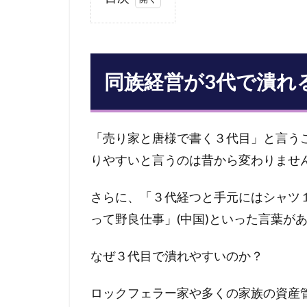
1
同
族
経
同族経営が3代で潰れ
営
が3
代
で
「売り家と唐様で書く３代目」と言う
潰
りやすいと言うのは昔から変わりませ
れ
る
理
さらに、「３代経つと手元にはシャツ１
由
って野良仕事」(中国)といった言葉が
2
同
なぜ３代目で潰れやすいのか？
族
経
ロックフェラー家や多くの家族の資産
営