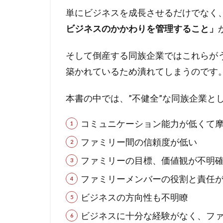
4
単にビジネスを成長させるだけでなく
同
ビジネスのかかわりを管理すること
」
族
経
営
そして倒産する同族企業ではこれらがう
の
築かれているため潰れてしまうのです
成
功
本書の中では、”不健全”な同族企業と
の
秘
訣
コミュニケーション能力が低くて
②
ファミリー間の信頼度が低い
5
ファミリーの目標、価値観が不明
ま
と
ファミリーメンバーの役割と責任
め
ビジネスの方向性も不明瞭
ビジネスに十分な経験がなく、フ