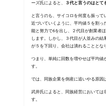
ーズ氏によると、
３代と言うのはとて
の
三
円
と言うのも、サイコロを何度も振ってい
モ
近づいていくように、平均値５を割っ
デ
能と努力で6を出し、２代目が創業者ほ
ル
します。しかし、３代目が人並みの結
3
同
が５を下回り、会社は潰れることとな
族
経
つまり、単純に回数を増やせば平均値
営
す。
の
成
功
では、同族企業を倒産に追いやる原因
の
秘
武井氏によると、同族経営においては
訣
す。
①