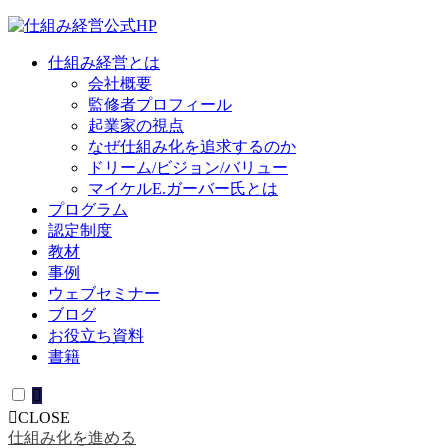
仕組み経営とは
会社概要
監修者プロフィール
起業家の視点
なぜ仕組み化を追求するのか
ドリーム/ビジョン/バリュー
マイケルE.ガーバー氏とは
プログラム
認定制度
教材
事例
ウェブセミナー
ブログ
お役立ち資料
書籍
CLOSE
仕組み化を進める