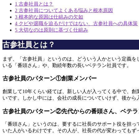
1
古参社員とは？
2
古参社員についてよくある悩みと根本原因
3
根本的な原因は仕組みの欠如
4
クビや退職を迫るだけではない、古参社員への具体策
5
大切なのは原則に基づく仕組み
古参社員とは？
まず、「古参社員」というのは、どういう人かという定義をし
いる「番頭さん」や、勤続年数の長いベテラン社員です。
古参社員のパターン①創業メンバー
創業して10年くらい経てば、新しい人が入ってくる中で、
いです。しかし中には、会社の成長についていけず、後から
古参社員のパターン②先代からの番頭さん、ベテラ
「番頭さん」というのは、要するに社長のサポート役を担っ
いた人がいるわけです。その人が、社長の代が変わってもず