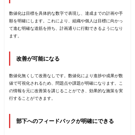
化で
きな
数値化は目標を具体的な数字で表現し、達成までの計画や手
いも
のは
順を明確にします。これにより、組織や個人は目標に向かっ
どう
て進む明確な道筋を持ち、計画通りに行動できるようになり
する
か？
ます。
7
数値
化の
改善が可能になる
例：
ソフ
トバ
数値化無くして改善なしです。数値化により進捗や成果が数
ンク
値で可視化されるため、問題点や課題が明確になります。こ
孫正
義氏
の情報を元に改善策を講じることができ、効果的な施策を実
行することができます。
8
数値
化の
コツ
部下へのフィードバックが明確にできる