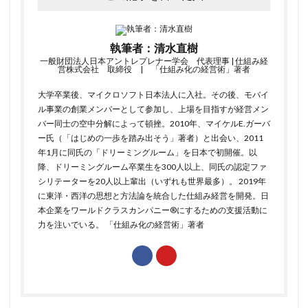
執筆者：清水直樹
一般財団法人日本アントレプレナー学会 代表理事 | 仕組み経
営株式会社 取締役 | 「仕組み化の経営術」著者
大学卒業後、マイクロソフト日本法人に入社。その後、モバイ
ル事業の創業メンバーとして参加し、上場を目指すが経営メン
バー同士の空中分解によって頓挫。2010年、マイケルE.ガーバ
ー氏（「はじめの一歩を踏み出そう」著者）と出会い、2011
年1月に同氏の「ドリーミングルーム」を日本で初開催。以
降、ドリーミングルーム卒業生を300人以上、同氏の認定ファ
シリテーターを20人以上輩出（いずれも世界最多）。 2019年
に東洋・西洋の思想と方法論を統合した仕組み経営を開発。日
本企業をワールドクラスカンパニー®にするための支援活動に
力を注いでいる。
「仕組み化の経営術」
著者