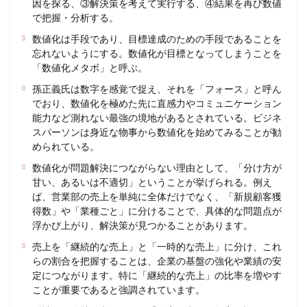
因を探る、③解決策を考えて実行する、④結果を再び数値
で把握・分析する。
数値化は手段であり、目標達成のための手段であることを
忘れないようにする。数値化が目標となってしまうことを
「数値化メタボ」と呼ぶ。
孫正義氏は数字を感覚で捉え、それを「フォース」と呼ん
でおり、数値化を極めた先に直感力やコミュニケーション
能力など測れない最強の境地があるとされている。ビジネ
スパーソンは身近な物事から数値化を始めてみることが勧
められている。
数値化が問題解決につながらない理由として、「分け方が
甘い、あるいは不適切」ということが挙げられる。例え
ば、営業部の売上を単純に全体だけでなく、「新規顧客獲
得数」や「業種ごと」に分けることで、具体的な問題点が
浮かび上がり、解決策が見つかることがあります。
売上を「継続的な売上」と「一時的な売上」に分け、これ
らの割合を把握することは、企業の基盤の強化や業績の安
定につながります。特に「継続的な売上」の比率を増やす
ことが重要であると強調されています。