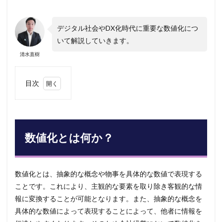
デジタル社会やDX化時代に重要な数値化につ
いて解説していきます。
清水直樹
目次
1
数値
化と
は何
か？
数値化とは何か？
2
数値
化の
数値化とは、抽象的な概念や物事を具体的な数値で表現する
メリ
ット
ことです。これにより、主観的な要素を取り除き客観的な情
報に変換することが可能となります。また、抽象的な概念を
3
具体的な数値によって表現することによって、他者に情報を
最終
的な