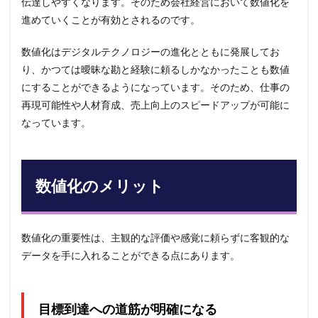
伝達しやすくなります。そのため会社経営において数値化を
目標
進めていくことが有効とされるのです。
から
逆算
して
数値化はデジタルテクノロジーの進化とともに発展してお
数値
り、かつては曖昧な勘と経験に頼るしかなかったことも数値
化し
よ
にすることができるようになっています。そのため、仕事の
う。
再現可能性や人材育成、売上向上のスピードアップが可能に
4
なっています。
部門
ごと
の数
値化
数値化のメリット
例
5
業務
ごと
数値化の重要性は、主観的な評価や感覚に頼らずに客観的な
の数
データを手に入れることができる点にあります。
値化
例
6
目標到達への道筋が明確になる
数値