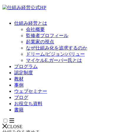
仕組み経営とは
会社概要
監修者プロフィール
起業家の視点
なぜ仕組み化を追求するのか
ドリーム/ビジョン/バリュー
マイケルE.ガーバー氏とは
プログラム
認定制度
教材
事例
ウェブセミナー
ブログ
お役立ち資料
書籍
CLOSE