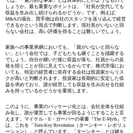
では、「魅力的な事業」とは具体的にどのようなもので
しょうか。最も重要なポイントは、「社長が交代しても
収益を生み出し続けられるかどうか」です。例えば、
M&Aの場合、買手側は自社のスタッフを送り込んで経営
できるかという視点で判断します。現社長がいないと回
らない会社は、高い評価を得ることは難しいでしょう。
家族への事業承継においても、「親がいないと回らな
い」という会社では、子どもたちも継ぐことを躊躇する
でしょう。自分が継いだ後に収益が落ち、社員からの反
発を招くことが目に見えているからです。株式市場にお
いても、特定の経営者に依存する会社は投資家からリス
クが高いと判断されます。投資家は長期的に安定した収
益を求めており、誰が経営しても収益を生み出せる仕組
みを持っているかどうかを重視します。
このように、事業のパッケージ化とは、会社全体を仕組
み化し、誰が運営しても事業が回るようにすることと言
えます。マイケル・E・ガーバーの著書『The E-Myth』で
は、これを「Turn-Key Revolution（ターンキー・レボリュ
ーション）」と呼んでいます。「ターンキー」とは鍵を