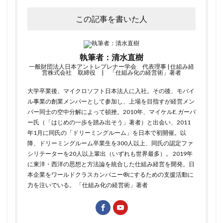
この記事を書いた人
執筆者：清水直樹
一般財団法人日本アントレプレナー学会 代表理事 | 仕組み経
営株式会社 取締役 | 「仕組み化の経営術」著者
大学卒業後、マイクロソフト日本法人に入社。その後、モバイ
ル事業の創業メンバーとして参加し、上場を目指すが経営メン
バー同士の空中分解によって頓挫。2010年、マイケルE.ガーバ
ー氏（「はじめの一歩を踏み出そう」著者）と出会い、2011
年1月に同氏の「ドリーミングルーム」を日本で初開催。以
降、ドリーミングルーム卒業生を300人以上、同氏の認定ファ
シリテーターを20人以上輩出（いずれも世界最多）。 2019年
に東洋・西洋の思想と方法論を統合した仕組み経営を開発。日
本企業をワールドクラスカンパニー®にするための支援活動に
力を注いでいる。
「仕組み化の経営術」
著者