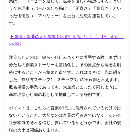
業は、「コーヒーを通じて、世界を優しい場所にする」とい
う存在理由（パーパス）を掲げ、「正直さ」「寛容さ」とい
った価値観（コアバリュー）を土台に組織を運営していま
す。
▶事例：普通の人が成果を出す仕組みづくり「LITA coffee」
の挑戦
注目したいのは、彼らが仕組みづくりに着手する際、まず自
分たちの創業ストーリーを言語化し、その原点から理念を明
確にするところから始めた点です。これはまさに、先に紹介
した「作り方ステップ1・ステップ3」の実践例と言えます。
数名規模の事業であっても、大企業とまったく同じように、
基本理念が組織の芯として機能している好例です。
ポイントは、これらの言葉が特別に洗練されているわけでは
ないということ。大切なのは言葉の巧みさではなく、その会
社が本気でそれを信じ、貫いているかどうかです。会社の規
模の大小は関係ありません。