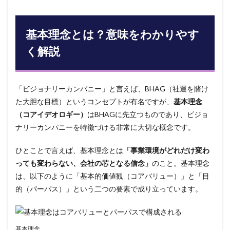
基本
理念
と
は？
基本理念とは？意味をわかりやす
意味
をわ
く解説
かり
やす
く解
説
「ビジョナリーカンパニー」と言えば、BHAG（社運を賭け
2
た大胆な目標）というコンセプトが有名ですが、
基本理念
基本
（コアイデオロギー）
はBHAGに先立つものであり、ビジョ
理念
ナリーカンパニーを特徴づける非常に大切な概念です。
と経
営理
念・
ひとことで言えば、基本理念とは
「事業環境がどれだけ変わ
ミッ
っても変わらない、会社の芯となる信念」
のこと。基本理念
ショ
は、以下のように「基本的価値観（コアバリュー）」と「目
ン・
ビジ
的（パーパス）」という二つの要素で成り立っています。
ョ
ン・
バリ
ュー
基本理念