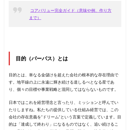
5
コアバリュー完全ガイド（意味や例、作り方
基本
まで）
理念
の作
り
方・
決め
方
【4
ステ
目的（パーパス）とは
ッ
プ】
目的とは、単なる金儲けを超えた会社の根本的な存在理由で
6
す。地平線の上に永遠に輝き続ける道しるべとなる星であ
基本
理念
り、個々の目標や事業戦略と混同してはならないものです。
の企
業例
日本ではこれを経営理念と言ったり、ミッションと呼んでい
7
たりしますね。私たちの提供している仕組み経営では、この
【診
会社の存在意義を”ドリーム”という言葉で定義しています。目
断】
自社
的は「達成して終わり」になるものではなく、追い続けるこ
の基