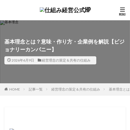
基本理念とは？意味・作り方・企業例を解説【ビジ
ョナリーカンパニー】
2026年6月9日
経営理念の策定＆共有の仕組み
HOME
記事一覧
経営理念の策定＆共有の仕組み
基本理念とは