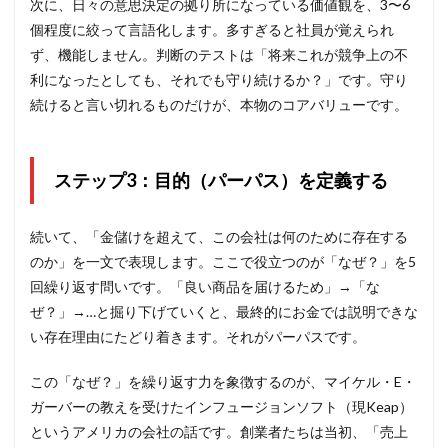
次に、日々の意思決定の拠り所になっている価値観を、3〜6
個程度に絞って言語化します。多すぎると社員が覚えられ
ず、機能しません。判断のテストは「将来これが競争上の不
利になったとしても、それでも守り続けるか？」です。守り
続けると言い切れるものだけが、本物のコアバリューです。
ステップ3：目的（パーパス）を定義する
続いて、「金儲けを超えて、この会社は何のために存在する
のか」を一文で表現します。ここで役立つのが「なぜ？」を5
回繰り返す問いです。「良い商品を届けるため」→「な
ぜ？」→…と掘り下げていくと、最終的にお金では説明できな
い存在理由にたどり着きます。それがパーパスです。
この「なぜ？」を繰り返す力を象徴するのが、マイケル・E・
ガーバーの教えを受けたインフュージョンソフト（現Keap）
というアメリカの会社の話です。創業者たちは当初、「売上