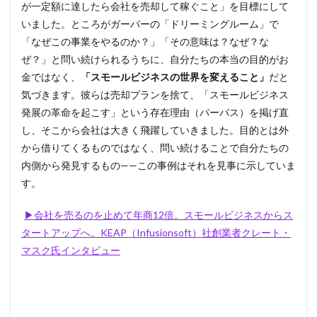
が一定額に達したら会社を売却して稼ぐこと」を目標にして
いました。ところがガーバーの「ドリーミングルーム」で
「なぜこの事業をやるのか？」「その意味は？なぜ？な
ぜ？」と問い続けられるうちに、自分たちの本当の目的がお
金ではなく、
「スモールビジネスの世界を変えること」
だと
気づきます。彼らは売却プランを捨て、「スモールビジネス
発展の革命を起こす」という存在理由（パーパス）を掲げ直
し、そこから会社は大きく飛躍していきました。目的とは外
から借りてくるものではなく、問い続けることで自分たちの
内側から発見するもの——この事例はそれを見事に示していま
す。
▶会社を売るのを止めて年商12倍。スモールビジネスからス
タートアップへ。KEAP（Infusionsoft）社創業者クレート・
マスク氏インタビュー