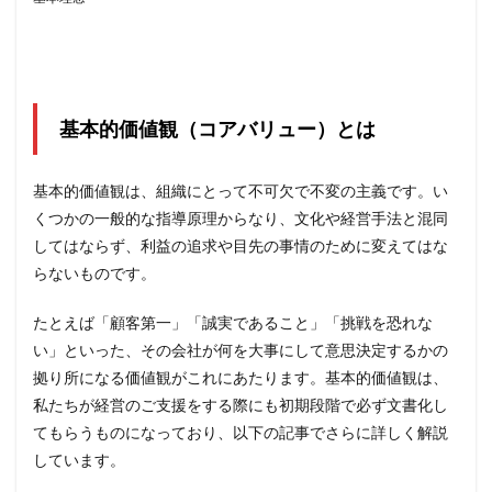
の違
い
3
ビジ
ョナ
リー
基本的価値観（コアバリュー）とは
カン
パニ
ーの
基本的価値観は、組織にとって不可欠で不変の主義です。い
基本
くつかの一般的な指導原理からなり、文化や経営手法と混同
理念
は何
してはならず、利益の追求や目先の事情のために変えてはな
が違
らないものです。
うの
か？
たとえば「顧客第一」「誠実であること」「挑戦を恐れな
4
い」といった、その会社が何を大事にして意思決定するかの
基本理
念と利
拠り所になる価値観がこれにあたります。基本的価値観は、
益の両
私たちが経営のご支援をする際にも初期段階で必ず文書化し
方を追
てもらうものになっており、以下の記事でさらに詳しく解説
求する
「AND
しています。
の才
能」