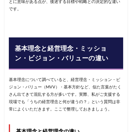
とに意味がある点が、後述する目標や戦略との決定的な違い
本理
です。
念を
チェ
ック
8
基
本理念に
関するよ
くある質
基本理念と経営理念・ミッショ
問
ン・ビジョン・バリューの違い
（FAQ）
9
まと
め：
基本理念について調べていると、経営理念・ミッション・ビ
基本
ジョン・バリュー（MVV）・基本方針など、似た言葉がたく
理念
の文
さん出てきて混乱する方が多いです。実際、私がご支援する
書化
現場でも「うちの経営理念と何が違うの？」という質問は非
から
常によくいただきます。ここで整理しておきましょう。
維持
成長
の仕
組み
へ
基本理念と経営理念の違い