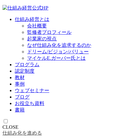
仕組み経営とは
会社概要
監修者プロフィール
起業家の視点
なぜ仕組み化を追求するのか
ドリーム/ビジョン/バリュー
マイケルE.ガーバー氏とは
プログラム
認定制度
教材
事例
ウェブセミナー
ブログ
お役立ち資料
書籍
CLOSE
仕組み化を進める