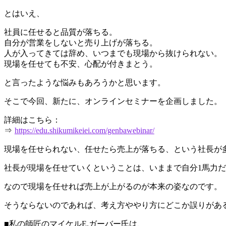
とはいえ、
社員に任せると品質が落ちる。
自分が営業をしないと売り上げが落ちる。
人が入ってきては辞め、いつまでも現場から抜けられない。
現場を任せても不安、心配が付きまとう。
と言ったような悩みもあろうかと思います。
そこで今回、新たに、オンラインセミナーを企画しました。
詳細はこちら：
⇒
https://edu.shikumikeiei.com/genbawebinar/
現場を任せられない、任せたら売上が落ちる、という社長が
社長が現場を任せていくということは、いままで自分1馬力だ
なので現場を任せれば売上が上がるのが本来の姿なのです。
そうならないのであれば、考え方ややり方にどこか誤りがあ
■私の師匠のマイケルE.ガーバー氏は、