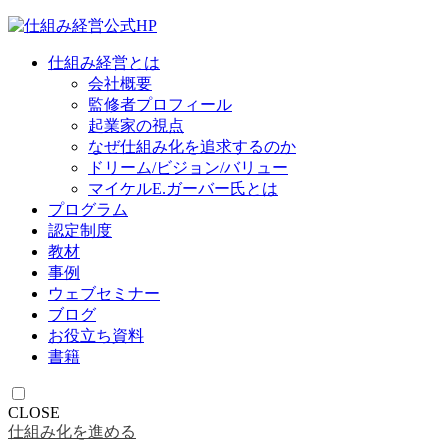
仕組み経営とは
会社概要
監修者プロフィール
起業家の視点
なぜ仕組み化を追求するのか
ドリーム/ビジョン/バリュー
マイケルE.ガーバー氏とは
プログラム
認定制度
教材
事例
ウェブセミナー
ブログ
お役立ち資料
書籍
CLOSE
仕組み化を進める