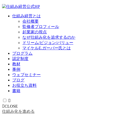
仕組み経営とは
会社概要
監修者プロフィール
起業家の視点
なぜ仕組み化を追求するのか
ドリーム/ビジョン/バリュー
マイケルE.ガーバー氏とは
プログラム
認定制度
教材
事例
ウェブセミナー
ブログ
お役立ち資料
書籍
CLOSE
仕組み化を進める