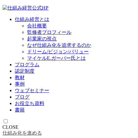
仕組み経営とは
会社概要
監修者プロフィール
起業家の視点
なぜ仕組み化を追求するのか
ドリーム/ビジョン/バリュー
マイケルE.ガーバー氏とは
プログラム
認定制度
教材
事例
ウェブセミナー
ブログ
お役立ち資料
書籍
CLOSE
仕組み化を進める