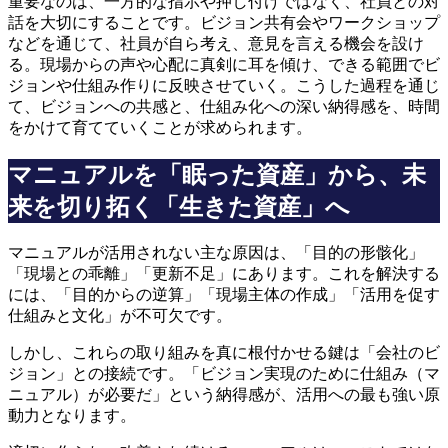
重要なのは、一方的な指示や押し付けではなく、社員との対
話を大切にすることです。ビジョン共有会やワークショップ
などを通じて、社員が自ら考え、意見を言える機会を設け
る。現場からの声や心配に真剣に耳を傾け、できる範囲でビ
ジョンや仕組み作りに反映させていく。こうした過程を通じ
て、ビジョンへの共感と、仕組み化への深い納得感を、時間
をかけて育てていくことが求められます。
マニュアルを「眠った資産」から、未
来を切り拓く「生きた資産」へ
マニュアルが活用されない主な原因は、「目的の形骸化」
「現場との乖離」「更新不足」にあります。これを解決する
には、「目的からの逆算」「現場主体の作成」「活用を促す
仕組みと文化」が不可欠です。
しかし、これらの取り組みを真に根付かせる鍵は「会社のビ
ジョン」との接続です。「ビジョン実現のために仕組み（マ
ニュアル）が必要だ」という納得感が、活用への最も強い原
動力となります。