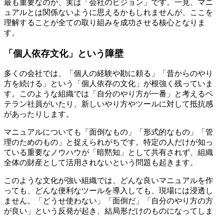
最も重要なのが、実は「会社のビジョン」です。一見、マニ
ュアルとは関係ないように思えるかもしれませんが、ここを
理解することが全ての取り組みを成功させる核心となりま
す。
「個人依存文化」という障壁
多くの会社では、「個人の経験や勘に頼る」「昔からのやり
方を続ける」という「個人依存の文化」が根強く残っていま
す。このような組織では「自分のやり方が一番」と考えるベ
テラン社員がいたり、新しいやり方やツールに対して抵抗感
があったりします。
マニュアルについても「面倒なもの」「形式的なもの」「管
理のためのもの」と捉えられがちです。特定の人だけが知っ
ている重要なノウハウが「暗黙知」として共有されず、組織
全体の財産として活用されないという問題も起きます。
このような文化が強い組織では、どんな良いマニュアルを作
っても、どんな便利なツールを導入しても、現場には浸透し
ません。「どうせ使わない」「面倒だ」「自分のやり方の方
が良い」という反発が起き、結局形だけのものになってしま