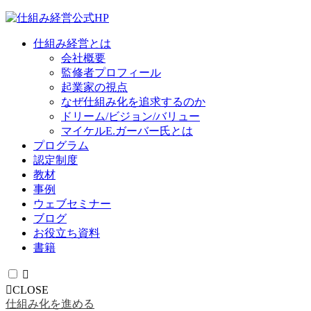
仕組み経営とは
会社概要
監修者プロフィール
起業家の視点
なぜ仕組み化を追求するのか
ドリーム/ビジョン/バリュー
マイケルE.ガーバー氏とは
プログラム
認定制度
教材
事例
ウェブセミナー
ブログ
お役立ち資料
書籍
CLOSE
仕組み化を進める