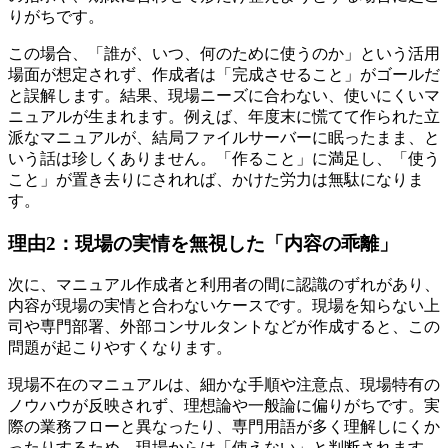
りがちです。
この場合、「誰が、いつ、何のために使うのか」という活用
場面が想定されず、作成者は「完成させること」がゴールだ
と誤解します。結果、現場ニーズに合わない、使いにくいマ
ニュアルが生まれます。例えば、年度末に慌てて作られた立
派なマニュアルが、結局ファイルサーバーに眠ったまま、と
いう話は珍しくありません。「作ること」に満足し、「使う
こと」が置き去りにされれば、かけた労力は無駄になりま
す。
理由2：現場の実情を無視した「内容の乖離」
次に、マニュアル作成者と利用者の間に認識のずれがあり、
内容が現場の実情と合わないケースです。現場を知らない上
司や専門部署、外部コンサルタントなどが作成すると、この
問題が起こりやすくなります。
現場不在のマニュアルは、細かな手順や注意点、現場特有の
ノウハウが反映されず、理想論や一般論に偏りがちです。実
際の業務フローと異なったり、専門用語が多く理解しにくか
ったりするため、現場からは「使えない」と判断されます。