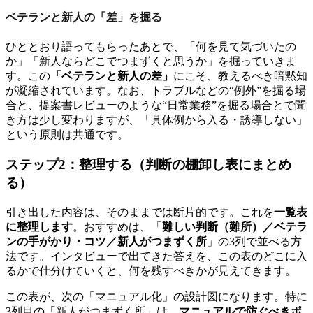
ベテランと新人の「差」を掘る
ひととおり語ってもらったあとで、「何を見て気づいたの
か」「新人ならどこでつまずくと思うか」を掘っていきま
す。この
「ベテランと新人の差」
にこそ、教えるべき暗黙知
が凝縮されています。なお、トラブルなどの“例外”を掘る場
合と、提案書レビューのような“日常業務”を掘る場合とで聞
き方は少し変わりますが、「具体例から入る・誘導しない」
という原則は共通です。
ステップ2：整理する（判断の棚卸し表にまとめ
る）
引き出した内容は、そのままでは断片的です。これを
一覧表
に整理します
。おすすめは、「
難しい判断（難所）／ベテラ
ンの手がかり・コツ／新人がつまずく所
」の3列で並べる方
法です。インタビューで出てきた答えを、この表のどこに入
るかで仕分けていくと、何を残すべきかが見えてきます。
この表が、次の「マニュアル化」の設計図になります。特に
3列目の「新人がつまずく所」は、
マニュアルで防ぐべきポ