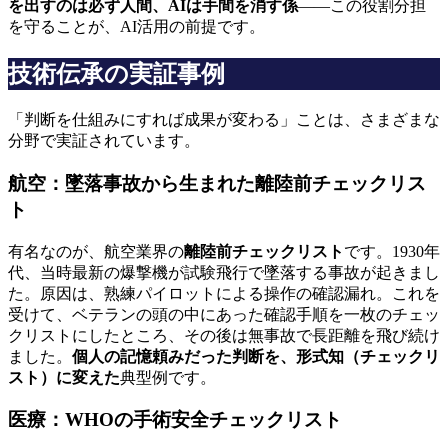
を出すのは必ず人間、AIは手間を消す係
——この役割分担
を守ることが、AI活用の前提です。
技術伝承の実証事例
「判断を仕組みにすれば成果が変わる」ことは、さまざまな
分野で実証されています。
航空：墜落事故から生まれた離陸前チェックリス
ト
有名なのが、航空業界の
離陸前チェックリスト
です。1930年
代、当時最新の爆撃機が試験飛行で墜落する事故が起きまし
た。原因は、熟練パイロットによる操作の確認漏れ。これを
受けて、ベテランの頭の中にあった確認手順を一枚のチェッ
クリストにしたところ、その後は無事故で長距離を飛び続け
ました。
個人の記憶頼みだった判断を、形式知（チェックリ
スト）に変えた
典型例です。
医療：WHOの手術安全チェックリスト