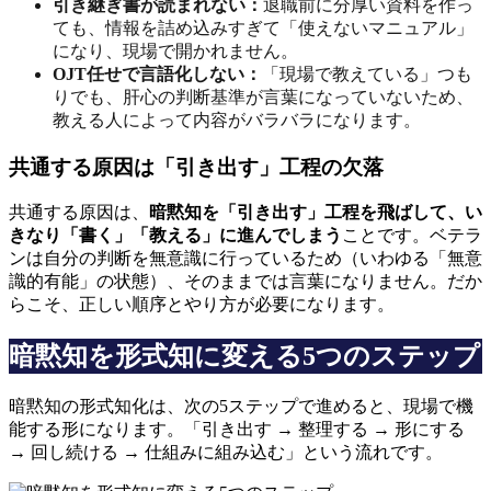
引き継ぎ書が読まれない：
退職前に分厚い資料を作っ
ても、情報を詰め込みすぎて「使えないマニュアル」
になり、現場で開かれません。
OJT任せで言語化しない：
「現場で教えている」つも
りでも、肝心の判断基準が言葉になっていないため、
教える人によって内容がバラバラになります。
共通する原因は「引き出す」工程の欠落
共通する原因は、
暗黙知を「引き出す」工程を飛ばして、い
きなり「書く」「教える」に進んでしまう
ことです。ベテラ
ンは自分の判断を無意識に行っているため（いわゆる「無意
識的有能」の状態）、そのままでは言葉になりません。だか
らこそ、正しい順序とやり方が必要になります。
暗黙知を形式知に変える5つのステップ
暗黙知の形式知化は、次の5ステップで進めると、現場で機
能する形になります。「引き出す → 整理する → 形にする
→ 回し続ける → 仕組みに組み込む」という流れです。