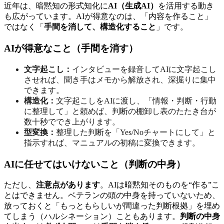
近年は、暗黙知の形式知化に
AI（生成AI）
を活用する動き
も広がっています。AIが得意なのは、「内容を作ること」
ではなく「
手間を消して、構造化すること
」です。
AIが得意なこと（手間を消す）
文字起こし：
インタビューを録音してAIに文字起こし
させれば、聞き手はメモから解放され、深掘りに集中
できます。
構造化：
文字起こしをAIに渡し、「情報・判断・行動
に整理して」と頼めば、判断の棚卸し表のたたき台が
数十秒ででき上がります。
型変換：
整理した判断を「Yes/Noチャートにして」と
指示すれば、マニュアルの初稿に変換できます。
AIに任せてはいけないこと（判断の中身）
ただし、
注意点があります
。AIは暗黙知そのものを“作る”こ
とはできません。ベテランの頭の中身を持っていないため、
放っておくと「もっともらしいが間違った判断根拠」を埋め
てしまう（ハルシネーション）こともあります。
判断の中身