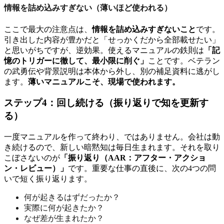
情報を詰め込みすぎない（薄いほど使われる）
ここで最大の注意点は、
情報を詰め込みすぎないこと
です。
引き出した内容が豊かだと「せっかくだから全部載せたい」
と思いがちですが、逆効果。使えるマニュアルの鉄則は
「記
憶のトリガーに徹して、最小限に削ぐ」
ことです。ベテラン
の武勇伝や背景説明は本体から外し、別の補足資料に逃がし
ます。
薄いマニュアルこそ、現場で使われます。
ステップ4：回し続ける（振り返りで知を更新す
る）
一度マニュアルを作って終わり、ではありません。会社は動
き続けるので、新しい暗黙知は毎日生まれます。それを取り
こぼさないのが
「振り返り（AAR：アフター・アクショ
ン・レビュー）」
です。重要な仕事の直後に、次の4つの問
いで短く振り返ります。
何が起きるはずだったか？
実際に何が起きたか？
なぜ差が生まれたか？