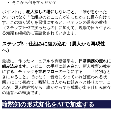
そこから何を学んだか？
ポイントは、
犯人探しの場にしないこと
。「誰が悪かった
か」ではなく「仕組みのどこに穴があったか」に目を向けま
す。この振り返りを習慣にすると、ベテランの過去の蓄積
（ステップ1〜3で掘ったもの）に加えて、現場で日々生まれ
る知識も継続的に言語化されていきます。
ステップ5：仕組みに組み込む（属人から再現性
へ）
最後に、作ったマニュアルや判断基準を、
日常業務の流れに
組み込みます
。レビューの手順に組み込む、新人教育の教材
にする、チェックを業務フローの一部にする——「特別なと
きにやること」ではなく「普通にやっていれば使われる状
態」にして初めて、暗黙知は人から仕組みへと移ります。こ
れが、属人的経営から、誰がやっても成果が出る仕組み依存
の経営への転換です。
暗黙知の形式知化をAIで加速する