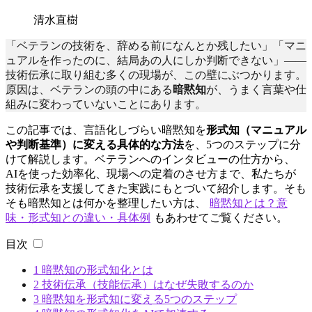
清水直樹
「ベテランの技術を、辞める前になんとか残したい」「マニ
ュアルを作ったのに、結局あの人にしか判断できない」——
技術伝承に取り組む多くの現場が、この壁にぶつかります。
原因は、ベテランの頭の中にある
暗黙知
が、うまく言葉や仕
組みに変わっていないことにあります。
この記事では、言語化しづらい暗黙知を
形式知（マニュアル
や判断基準）に変える具体的な方法
を、5つのステップに分
けて解説します。ベテランへのインタビューの仕方から、
AIを使った効率化、現場への定着のさせ方まで、私たちが
技術伝承を支援してきた実践にもとづいて紹介します。
そも
そも暗黙知とは何かを整理したい方は、
暗黙知とは？意
味・形式知との違い・具体例
もあわせてご覧ください。
目次
1
暗黙知の形式知化とは
2
技術伝承（技能伝承）はなぜ失敗するのか
3
暗黙知を形式知に変える5つのステップ