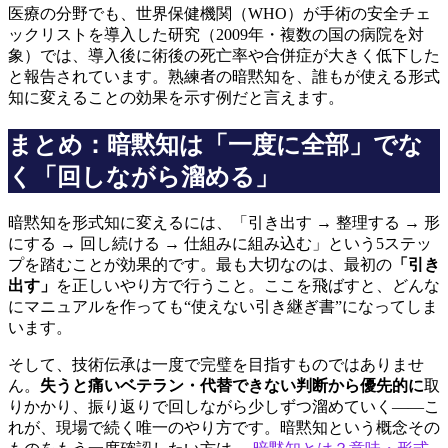
医療の分野でも、世界保健機関（WHO）が手術の安全チェ
ックリストを導入した研究（2009年・複数の国の病院を対
象）では、導入後に術後の死亡率や合併症が大きく低下した
と報告されています。熟練者の暗黙知を、誰もが使える形式
知に変えることの効果を示す例だと言えます。
まとめ：暗黙知は「一度に全部」でな
く「回しながら溜める」
暗黙知を形式知に変えるには、「引き出す → 整理する → 形
にする → 回し続ける → 仕組みに組み込む」という5ステッ
プを踏むことが効果的です。最も大切なのは、最初の
「引き
出す」
を正しいやり方で行うこと。ここを飛ばすと、どんな
にマニュアルを作っても“使えない引き継ぎ書”になってしま
います。
そして、技術伝承は一度で完璧を目指すものではありませ
ん。
失うと痛いベテラン・代替できない判断から優先的に
取
りかかり、振り返りで回しながら少しずつ溜めていく——こ
れが、現場で続く唯一のやり方です。暗黙知という概念その