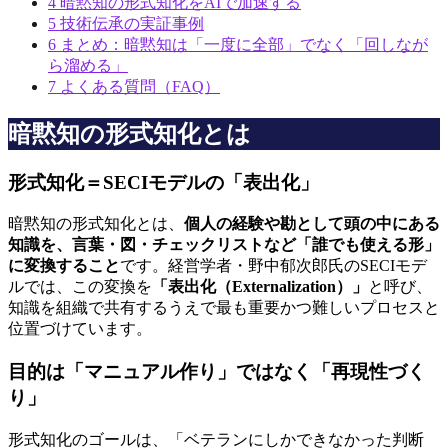
4
暗黙知の形式知化をAIで加速する
5
技術伝承の実証事例
6
まとめ：暗黙知は「一度に全部」でなく「回しなが
ら溜める」
7
よくある質問（FAQ）
暗黙知の形式知化とは
形式知化＝SECIモデルの「表出化」
暗黙知の形式知化とは、
個人の経験や勘として頭の中にある
知識を、言葉・図・チェックリストなど「誰でも使える形」
に変換すること
です。経営学者・野中郁次郎氏のSECIモデ
ルでは、この変換を
「表出化（Externalization）」
と呼び、
知識を組織で共有するうえで最も重要かつ難しいプロセスと
位置づけています。
目的は「マニュアル作り」ではなく「再現性づく
り」
形式知化のゴールは、「ベテランにしかできなかった判断