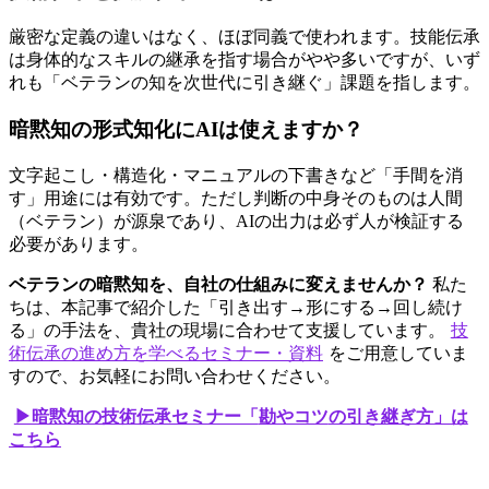
厳密な定義の違いはなく、ほぼ同義で使われます。技能伝承
は身体的なスキルの継承を指す場合がやや多いですが、いず
れも「ベテランの知を次世代に引き継ぐ」課題を指します。
暗黙知の形式知化にAIは使えますか？
文字起こし・構造化・マニュアルの下書きなど「手間を消
す」用途には有効です。ただし判断の中身そのものは人間
（ベテラン）が源泉であり、AIの出力は必ず人が検証する
必要があります。
ベテランの暗黙知を、自社の仕組みに変えませんか？
私た
ちは、本記事で紹介した「引き出す→形にする→回し続け
る」の手法を、貴社の現場に合わせて支援しています。
技
術伝承の進め方を学べるセミナー・資料
をご用意していま
すので、お気軽にお問い合わせください。
▶暗黙知の技術伝承セミナー「
勘やコツ
の引き継ぎ方」は
こちら