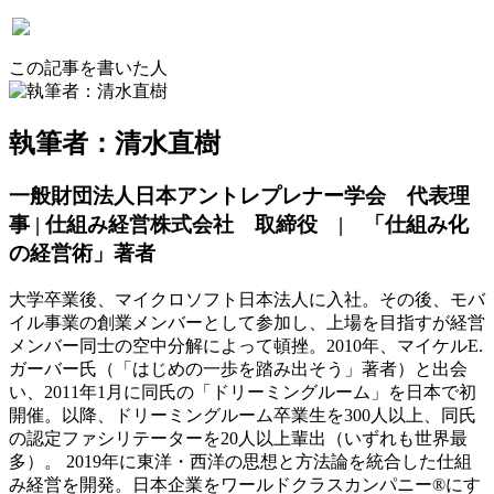
この記事を書いた人
執筆者：清水直樹
一般財団法人日本アントレプレナー学会 代表理
事 | 仕組み経営株式会社 取締役 | 「仕組み化
の経営術」著者
大学卒業後、マイクロソフト日本法人に入社。その後、モバ
イル事業の創業メンバーとして参加し、上場を目指すが経営
メンバー同士の空中分解によって頓挫。2010年、マイケルE.
ガーバー氏（「はじめの一歩を踏み出そう」著者）と出会
い、2011年1月に同氏の「ドリーミングルーム」を日本で初
開催。以降、ドリーミングルーム卒業生を300人以上、同氏
の認定ファシリテーターを20人以上輩出（いずれも世界最
多）。 2019年に東洋・西洋の思想と方法論を統合した仕組
み経営を開発。日本企業をワールドクラスカンパニー®にす