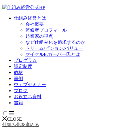
仕組み経営とは
会社概要
監修者プロフィール
起業家の視点
なぜ仕組み化を追求するのか
ドリーム/ビジョン/バリュー
マイケルE.ガーバー氏とは
プログラム
認定制度
教材
事例
ウェブセミナー
ブログ
お役立ち資料
書籍
CLOSE
仕組み化を進める