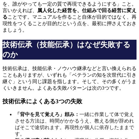
を、誰がやっても一定の質で再現できるようにする」こと。
言いかえれば、
属人化した経営を、仕組みで回る経営に変え
る
ことです。マニュアルを作ること自体が目的ではなく、再
現性をつくることが目的だという点を、最初に押さえておき
ましょう。
技術伝承（技能伝承）はなぜ失敗する
のか
技術伝承は、技能伝承・ノウハウ継承などと言い換えられる
こともありますが、いずれも「ベテランの知を次世代に引き
継ぐ」という同じ課題を指します。そして、その多くがうま
くいきません。よくある失敗パターンは次の3つです。
技術伝承によくある3つの失敗
「背中を見て覚えろ」頼み：
一緒に作業して体で覚え
させる方法は、時間がかかるうえ、教える側が辞めれ
ばそこで途切れます。再現性が個人に依存したままで
す。