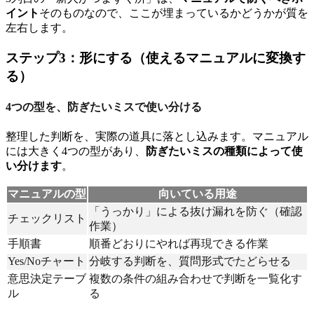
イント
そのものなので、ここが埋まっているかどうかが質を
左右します。
ステップ3：形にする（使えるマニュアルに変換す
る）
4つの型を、防ぎたいミスで使い分ける
整理した判断を、実際の道具に落とし込みます。マニュアル
には大きく4つの型があり、
防ぎたいミスの種類によって使
い分けます
。
マニュアルの型
向いている用途
「うっかり」による抜け漏れを防ぐ（確認
チェックリスト
作業）
手順書
順番どおりにやれば再現できる作業
Yes/Noチャート
分岐する判断を、質問形式でたどらせる
意思決定テーブ
複数の条件の組み合わせで判断を一覧化す
ル
る