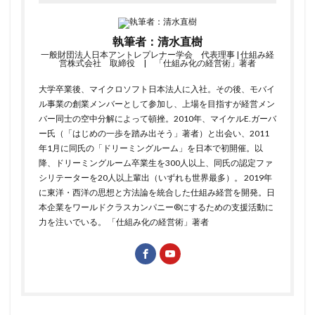
執筆者：清水直樹
一般財団法人日本アントレプレナー学会 代表理事 | 仕組み経
営株式会社 取締役 | 「仕組み化の経営術」著者
大学卒業後、マイクロソフト日本法人に入社。その後、モバイ
ル事業の創業メンバーとして参加し、上場を目指すが経営メン
バー同士の空中分解によって頓挫。2010年、マイケルE.ガーバ
ー氏（「はじめの一歩を踏み出そう」著者）と出会い、2011
年1月に同氏の「ドリーミングルーム」を日本で初開催。以
降、ドリーミングルーム卒業生を300人以上、同氏の認定ファ
シリテーターを20人以上輩出（いずれも世界最多）。 2019年
に東洋・西洋の思想と方法論を統合した仕組み経営を開発。日
本企業をワールドクラスカンパニー®にするための支援活動に
力を注いでいる。
「仕組み化の経営術」
著者