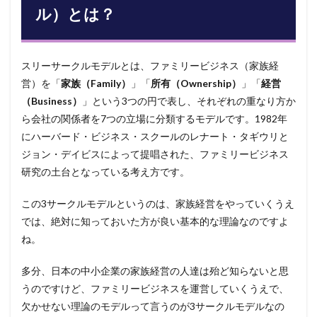
（3
ル）とは？
円モ
デ
ル）
と
スリーサークルモデルとは、ファミリービジネス（家族経
は？
営）を「
家族（Family）
」「
所有（Ownership）
」「
経営
2
（Business）
」という3つの円で表し、それぞれの重なり方か
スリ
ら会社の関係者を7つの立場に分類するモデルです。1982年
ーサ
ーク
にハーバード・ビジネス・スクールのレナート・タギウリと
ルモ
ジョン・デイビスによって提唱された、ファミリービジネス
デル
研究の土台となっている考え方です。
が家
族経
営を
この3サークルモデルというのは、家族経営をやっていくうえ
複雑
では、絶対に知っておいた方が良い基本的な理論なのですよ
にす
る理
ね。
由
多分、日本の中小企業の家族経営の人達は殆ど知らないと思
3
スリ
うのですけど、ファミリービジネスを運営していくうえで、
ーサ
欠かせない理論のモデルって言うのが3サークルモデルなの
ーク