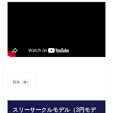
目次
1
スリ
ーサ
ーク
ルモ
スリーサークルモデル（3円モデ
デル