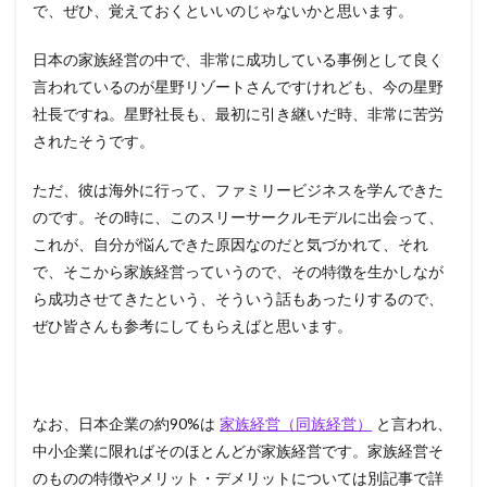
で、ぜひ、覚えておくといいのじゃないかと思います。
ルモ
デル
が示
日本の家族経営の中で、非常に成功している事例として良く
す難
言われているのが星野リゾートさんですけれども、今の星野
しさ
①立
社長ですね。星野社長も、最初に引き継いだ時、非常に苦労
場の
されたそうです。
違い
によ
る意
ただ、彼は海外に行って、ファミリービジネスを学んできた
見の
のです。その時に、このスリーサークルモデルに出会って、
対立
これが、自分が悩んできた原因なのだと気づかれて、それ
4
で、そこから家族経営っていうので、その特徴を生かしなが
スリ
ら成功させてきたという、そういう話もあったりするので、
ーサ
ーク
ぜひ皆さんも参考にしてもらえばと思います。
ルモ
デル
が示
す難
しさ
なお、日本企業の約90%は
家族経営（同族経営）
と言われ、
②3
中小企業に限ればそのほとんどが家族経営です。家族経営そ
つの
のものの特徴やメリット・デメリットについては別記事で詳
視点