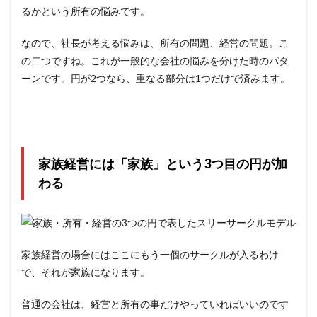
リーサー
るかという所有の悩みです。
クルモデ
ルに関す
なので、社長が考える悩みは、所有の問題、経営の問題。こ
るよくあ
る質問
の二つですね。これが一般的な会社の悩みを分けた時のパタ
（FAQ）
ーンです。円が2つなら、重なる部分は1つだけで済みます。
7
家族
経営
がう
まく
行く
家族経営には「家族」という3つ目の円が加
仕組
わる
みづ
くり
なら
仕組
み経
営
家族経営の場合にはここにもう一個のサークルが入るわけ
で、それが家族になります。
普通の会社は、経営と所有の事だけやっていればいいのです