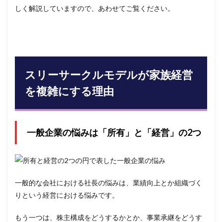
それ
しく解説していますので、あわせてご覧ください。
ぞれ
の計
画が
欠如
する
5
スリーサークルモデルが家族経営
スリ
ーサ
を複雑にする理由
ーク
ルモ
デル
を自
社の
一般企業の悩みは「所有」と「経営」の2つ
課題
整理
に活
かす
3つ
一般的な会社における社長の悩みは、業績向上とか組織づく
のス
テッ
りという経営における悩みです。
プ
6
ス
もう一つは、株主構成をどうするかとか、事業承継をどうす