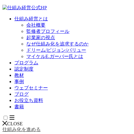
仕組み経営とは
会社概要
監修者プロフィール
起業家の視点
なぜ仕組み化を追求するのか
ドリーム/ビジョン/バリュー
マイケルE.ガーバー氏とは
プログラム
認定制度
教材
事例
ウェブセミナー
ブログ
お役立ち資料
書籍
CLOSE
仕組み化を進める