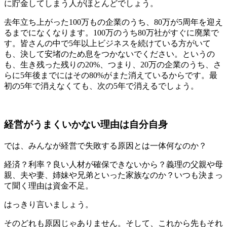
に貯金してしまう人がほとんどでしょう。
去年立ち上がった100万もの企業のうち、80万が5周年を迎え
るまでになくなります。100万のうち80万社がすぐに廃業で
す。皆さんの中で5年以上ビジネスを続けている方がいて
も、決して安堵のため息をつかないでください。というの
も、生き残った残りの20%、つまり、20万の企業のうち、さ
らに5年後までにはその80%がまた消えているからです。最
初の5年で消えなくても、次の5年で消えるでしょう。
経営がうまくいかない理由は自分自身
では、みんなが経営で失敗する原因とは一体何なのか？
経済？利率？良い人材が確保できないから？義理の父親や母
親、夫や妻、姉妹や兄弟といった家族なのか？いつも決まっ
て聞く理由は資金不足。
はっきり言いましょう。
そのどれも原因じゃありません。そして、これから先もそれ