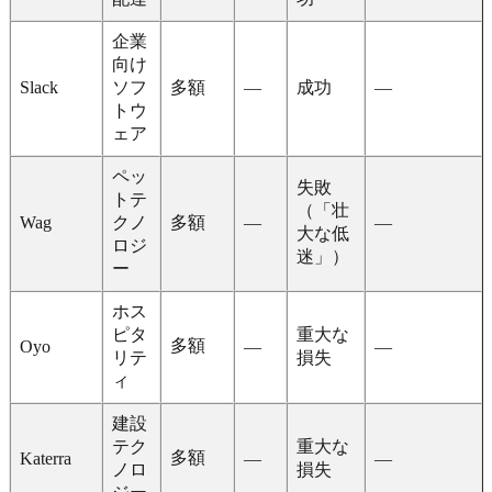
企業
向け
Slack
ソフ
多額
—
成功
—
トウ
ェア
ペッ
失敗
トテ
（「壮
Wag
クノ
多額
—
—
大な低
ロジ
迷」）
ー
ホス
ピタ
重大な
多額
Oyo
—
—
リテ
損失
ィ
建設
テク
重大な
多額
Katerra
—
—
ノロ
損失