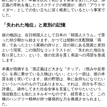
正義の常軌を逸したリスクテイクの根源が、彼の「アウトサ
イダー」としての生い立ちに深く根差しているという事実で
した。
「失われた地位」と差別の記憶
彼の物語は、在日韓国人として日本の「韓国人スラム」で育
った幼少期から始まります。かつては朝鮮の支配階級「両
班」であったという家柄の誇りと、目の前にある貧困と差別
という現実。この強烈なコントラストが、「失われた地位を
取り戻したい」という、彼の生涯を貫く承認への渇望を形成
します。
本書が指摘する「孫正義ほど大きな『チップ』（恨みや反骨
心）を肩に乗せている人物はいない」という一節は、彼の本
質を鋭く突いています。彼の野望は、単に金持ちになりたい
というレベルのものではありません。それは、自分を不当に
評価し、疎外してきた社会全体を見返してやりたいという、
強迫観念にも似たエネルギーなのです。経営者として、この
種のハングリー精神が持つ爆発的な力を痛感させられまし
た。