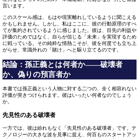
言います。
このスケール感は、もはや現実離れしているように聞こえる
かもしれません。しかし、私はここに、彼の行動原理のすべ
てが集約されているように感じました。彼は、目先の利益や
評価のためではなく、自らが信じる「未来」を実現するため
に戦っている。その純粋な情熱こそが、彼を何度でも立ち上
がらせ、常識外れの「賭け」へと駆り立てるのです。
結論：孫正義とは何者か――破壊者
か、偽りの預言者か
本書では孫正義という人物に対する二つの、全く相容れない
評価が突きつけられます。彼はいったい何者なのでしょう
か。
先見性のある破壊者
一方では、彼は紛れもなく「先見性のある破壊者」です。テ
クノロジーの大きな波を見事に捉え、何百ものスタートアッ