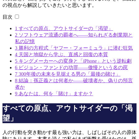
の視点から解説していきたいと思います。
目次
1
すべての原点、アウトサイダーの「渇望」
2
ソフトウェア流通の覇者へ――知られざる創業期と
私の記憶
3
勝利の方程式「ヤフー・フォーミュラ」に潜む狂気
4
天国と地獄から学ぶ、直感と回復の本質
5
キングメーカーへの変身と「iPhone」という逆転劇
6
ビジョン・ファンドの功罪――傲慢という名の罠
7
300年後の未来を見据える男の「最後の賭け」
8
結論：孫正義とは何者か――破壊者か、偽りの預言
者か
9
あなたは、何を「賭け」ますか？
すべての原点、アウトサイダーの「渇
望」
人の行動を突き動かす最も強い力は、しばしばその人の原体
験にあります。本書を読んで私がまず衝撃を受けたのは、孫