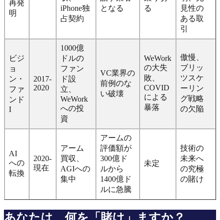
再発
iPhone独
となる
る
見性の
明
占契約
ある取
引
1000億
傲慢、
ビジ
ドルの
WeWork
の大失
ブリッ
ョ
ファン
VC業界の
敗、
ツスケ
ン・
2017-
ド設
前例のな
2020
COVID
ーリン
ファ
立、
い破壊
による
グ戦略
WeWork
ンド
暴落
への投
の欠陥
I
資
アームの
アーム
評価額が
技術の
AI
2020-
買収、
300億ド
未来へ
への
未定
現在
AGIへの
ルから
の究極
転換
集中
1400億ド
の賭け
ルに急騰
あなたは、何を「賭け」ますか？