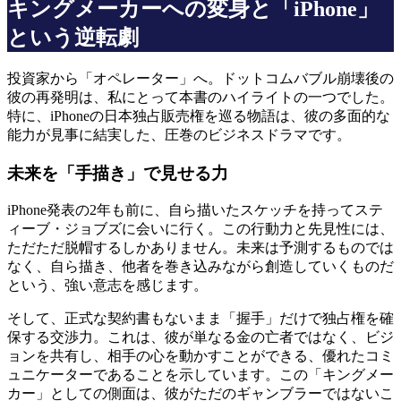
キングメーカーへの変身と「iPhone」
という逆転劇
投資家から「オペレーター」へ。ドットコムバブル崩壊後の
彼の再発明は、私にとって本書のハイライトの一つでした。
特に、iPhoneの日本独占販売権を巡る物語は、彼の多面的な
能力が見事に結実した、圧巻のビジネスドラマです。
未来を「手描き」で見せる力
iPhone発表の2年も前に、自ら描いたスケッチを持ってステ
ィーブ・ジョブズに会いに行く。この行動力と先見性には、
ただただ脱帽するしかありません。未来は予測するものでは
なく、自ら描き、他者を巻き込みながら創造していくものだ
という、強い意志を感じます。
そして、正式な契約書もないまま「握手」だけで独占権を確
保する交渉力。これは、彼が単なる金の亡者ではなく、ビジ
ョンを共有し、相手の心を動かすことができる、優れたコミ
ュニケーターであることを示しています。この「キングメー
カー」としての側面は、彼がただのギャンブラーではないこ