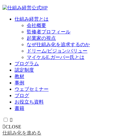
仕組み経営とは
会社概要
監修者プロフィール
起業家の視点
なぜ仕組み化を追求するのか
ドリーム/ビジョン/バリュー
マイケルE.ガーバー氏とは
プログラム
認定制度
教材
事例
ウェブセミナー
ブログ
お役立ち資料
書籍
CLOSE
仕組み化を進める