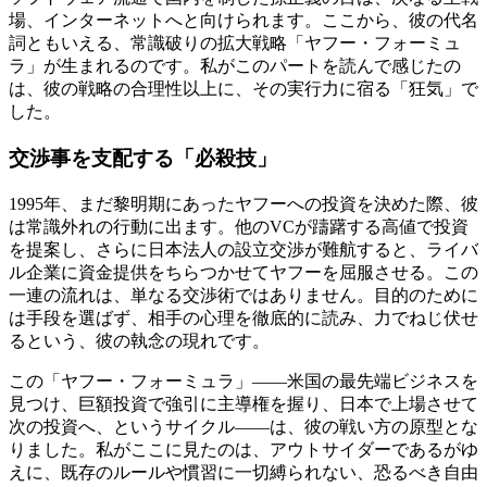
場、インターネットへと向けられます。ここから、彼の代名
詞ともいえる、常識破りの拡大戦略「ヤフー・フォーミュ
ラ」が生まれるのです。私がこのパートを読んで感じたの
は、彼の戦略の合理性以上に、その実行力に宿る「狂気」で
した。
交渉事を支配する「必殺技」
1995年、まだ黎明期にあったヤフーへの投資を決めた際、彼
は常識外れの行動に出ます。他のVCが躊躇する高値で投資
を提案し、さらに日本法人の設立交渉が難航すると、ライバ
ル企業に資金提供をちらつかせてヤフーを屈服させる。この
一連の流れは、単なる交渉術ではありません。目的のために
は手段を選ばず、相手の心理を徹底的に読み、力でねじ伏せ
るという、彼の執念の現れです。
この「ヤフー・フォーミュラ」――米国の最先端ビジネスを
見つけ、巨額投資で強引に主導権を握り、日本で上場させて
次の投資へ、というサイクル――は、彼の戦い方の原型とな
りました。私がここに見たのは、アウトサイダーであるがゆ
えに、既存のルールや慣習に一切縛られない、恐るべき自由