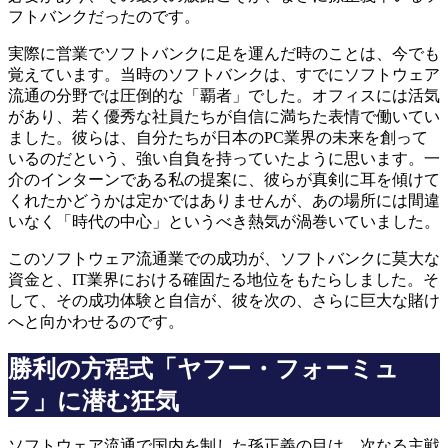
フトバンクだったのです。
実際に営業でソフトバンクに足を運んだ時のことは、今でも
覚えています。当時のソフトバンクは、すでにソフトウェア
流通の分野では圧倒的な「覇者」でした。オフィスには活気
があり、若く優秀な社員たちが自信に満ちた表情で働いてい
ました。彼らは、自分たちが日本のPC業界の未来を創って
いるのだという、強い自負を持っていたように思います。一
介のインターンである私の提案に、彼らが真剣に耳を傾けて
くれたかどうかは定かではありませんが、あの場所には間違
いなく「時代の中心」というべき熱気が渦巻いていました。
このソフトウェア流通業での成功が、ソフトバンクに莫大な
資金と、IT業界における確固たる地位をもたらしました。そ
して、その成功体験と自信が、彼を次の、さらに巨大な賭け
へと向かわせるのです。
勝利の方程式「ヤフー・フォーミュ
ラ」に潜む狂気
ソフトウェア流通で国内を制した孫正義の目は、次なる主戦