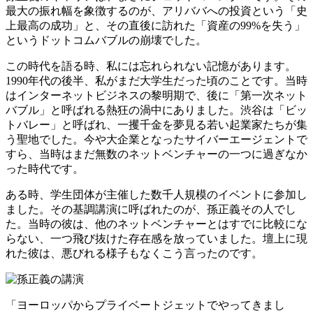
最大の振れ幅を象徴するのが、アリババへの投資という「史
上最高の成功」と、その直後に訪れた「資産の99%を失う」
というドットコムバブルの崩壊でした。
この時代を語る時、私には忘れられない記憶があります。
1990年代の後半、私がまだ大学生だった頃のことです。当時
はインターネットビジネスの黎明期で、後に「第一次ネット
バブル」と呼ばれる熱狂の渦中にありました。渋谷は「ビッ
トバレー」と呼ばれ、一攫千金を夢見る若い起業家たちが集
う聖地でした。今や大企業となったサイバーエージェントで
すら、当時はまだ無数のネットベンチャーの一つに過ぎなか
った時代です。
ある時、学生団体が主催した数千人規模のイベントに参加し
ました。その基調講演に呼ばれたのが、孫正義その人でし
た。当時の彼は、他のネットベンチャーとはすでに比較にな
らない、一つ飛び抜けた存在感を放っていました。壇上に現
れた彼は、悪びれる様子もなくこう言ったのです。
「ヨーロッパからプライベートジェットでやってきまし