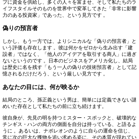
プに資金を供給し、多くの人々を富ませ、そして私たちのラ
イフスタイルそのものを世界中で変革してきた「非常に影響
力のある投資家」であった、という見方です
。
偽りの預言者
しかし、もう一方では、よりシニカルな「偽りの預言者」と
いう評価も存在します
。彼は何かをゼロから生み出す「建
設者」ではなく、「他人のアイデアを取引する商人」に過ぎ
ないというのです
。日本のビジネスをアメリカ化し、結局
は歴史に名を残す「もう一人の偽りの技術預言者」として記
憶されるだけだろう、という厳しい見方です
。
あなたの目には、何が映るか
結局のところ、孫正義という男は、簡単には定義できない謎
めいた存在として私たちの前に立ち続けます。
彼自身が、先見の明を持つミスター・スポックと、破壊的な
チンギス・ハンの両方の側面を自分は持っている、と語るよ
うに
。あるいは、ナポレオンのように自らの運命を信じ、
常に次の巨大な獲物を追い求める姿に、その本質が現れてい