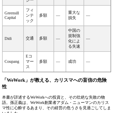
ジー
フィ
重大な
Greensill
ンテ
多額
—
—
Capital
損失
ック
中国の
規制強
交通
多額
Didi
—
—
化によ
る失速
Eコ
Coupang
マー
多額
—
成功
—
ス
「WeWork」が教える、カリスマへの盲信の危険
性
本書が詳述するWeWorkへの投資と、その壮絶な失敗の物
語。孫正義は、WeWork創業者アダム・ニューマンのカリス
マ性に心酔するあまり、その経営の危うさを見過ごしてしま