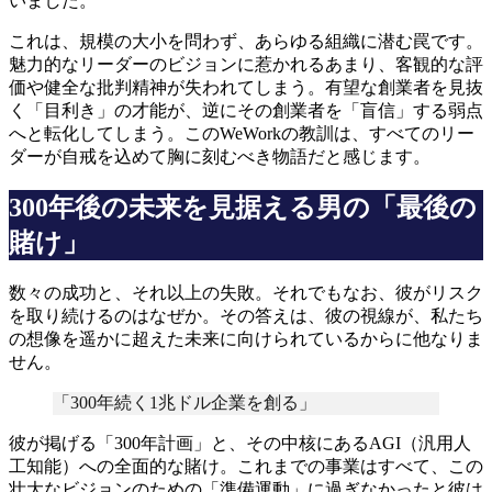
いました。
これは、規模の大小を問わず、あらゆる組織に潜む罠です。
魅力的なリーダーのビジョンに惹かれるあまり、客観的な評
価や健全な批判精神が失われてしまう。有望な創業者を見抜
く「目利き」の才能が、逆にその創業者を「盲信」する弱点
へと転化してしまう。このWeWorkの教訓は、すべてのリー
ダーが自戒を込めて胸に刻むべき物語だと感じます。
300年後の未来を見据える男の「最後の
賭け」
数々の成功と、それ以上の失敗。それでもなお、彼がリスク
を取り続けるのはなぜか。その答えは、彼の視線が、私たち
の想像を遥かに超えた未来に向けられているからに他なりま
せん。
「300年続く1兆ドル企業を創る」
彼が掲げる「300年計画」と、その中核にあるAGI（汎用人
工知能）への全面的な賭け。これまでの事業はすべて、この
壮大なビジョンのための「準備運動」に過ぎなかったと彼は