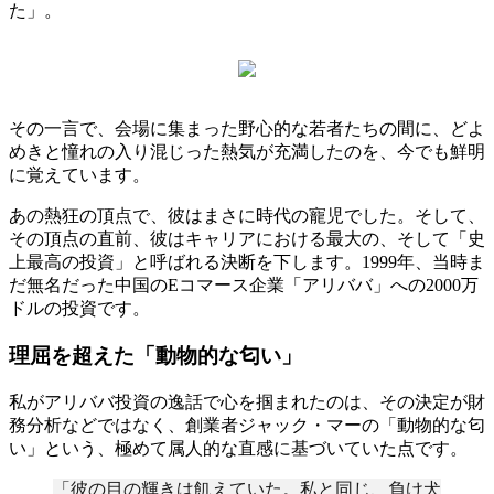
た」。
その一言で、会場に集まった野心的な若者たちの間に、どよ
めきと憧れの入り混じった熱気が充満したのを、今でも鮮明
に覚えています。
あの熱狂の頂点で、彼はまさに時代の寵児でした。そして、
その頂点の直前、彼はキャリアにおける最大の、そして「史
上最高の投資」と呼ばれる決断を下します。1999年、当時ま
だ無名だった中国のEコマース企業「アリババ」への2000万
ドルの投資です。
理屈を超えた「動物的な匂い」
私がアリババ投資の逸話で心を掴まれたのは、その決定が財
務分析などではなく、創業者ジャック・マーの「動物的な匂
い」という、極めて属人的な直感に基づいていた点です。
「彼の目の輝きは飢えていた。私と同じ、負け犬