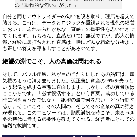
の『動物的な匂い』がした」
自分と同じアウトサイダーの匂いを嗅ぎ取り、理屈を超えて
賭ける。これは、データとロジックが重視される現代の経営
において、忘れ去られがちな「直感」の重要性を思い出させ
てくれます。もちろん、直感だけでは無謀ですが、膨大な情
報と経験に裏打ちされた直感は、時にどんな精緻な分析より
も正しい答えを導き出すことがあるのです。
絶望の淵でこそ、人の真価は問われる
そして、バブル崩壊。私が目の当たりにしたあの熱狂は、蜃
気楼のように消え去りました。孫正義は資産の99%を失うと
いう想像を絶する事態に直面します。しかし、彼の真骨頂は
ここからです。「必ず復活する」という言葉。成功している
時に何を言うかではなく、絶望の淵で何を思い、どう行動す
るか。そこにこそ、その人間の、そしてその企業の真の強さ
が現れる。このエピソードは、順風満帆な時こそ、来るべき
冬の時代に備える必要性を教えてくれる、経営者にとっての
痛烈な教訓です。