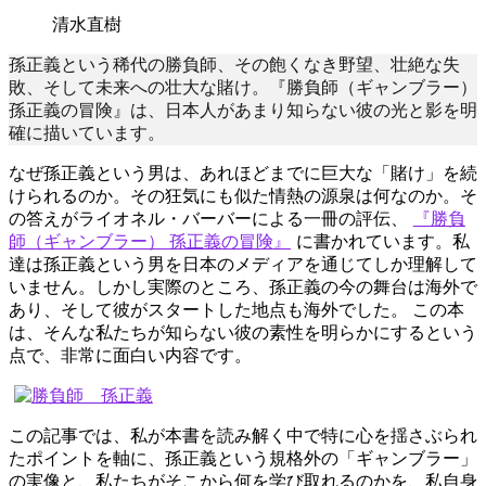
清水直樹
孫正義という稀代の勝負師、その飽くなき野望、壮絶な失
敗、そして未来への壮大な賭け。『勝負師（ギャンブラー）
孫正義の冒険』は、日本人があまり知らない彼の光と影を明
確に描いています。
なぜ孫正義という男は、あれほどまでに巨大な「賭け」を続
けられるのか。その狂気にも似た情熱の源泉は何なのか。そ
の答えがライオネル・バーバーによる一冊の評伝、
『勝負
師（ギャンブラー） 孫正義の冒険』
に書かれています。私
達は孫正義という男を日本のメディアを通じてしか理解して
いません。しかし実際のところ、孫正義の今の舞台は海外で
あり、そして彼がスタートした地点も海外でした。 この本
は、そんな私たちが知らない彼の素性を明らかにするという
点で、非常に面白い内容です。
この記事では、私が本書を読み解く中で特に心を揺さぶられ
たポイントを軸に、孫正義という規格外の「ギャンブラー」
の実像と、私たちがそこから何を学び取れるのかを、私自身