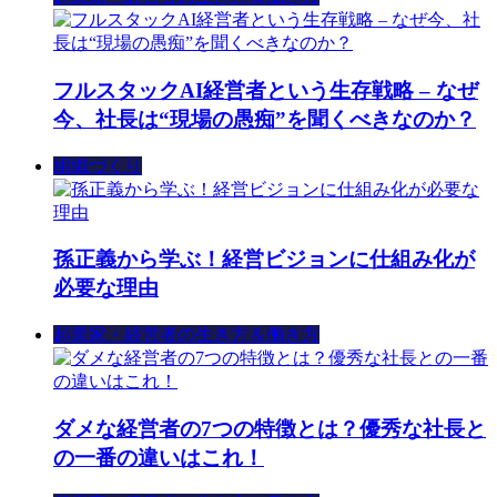
フルスタックAI経営者という生存戦略 – なぜ
今、社長は“現場の愚痴”を聞くべきなのか？
組織づくり
孫正義から学ぶ！経営ビジョンに仕組み化が
必要な理由
起業家・経営者の生き方＆働き方
ダメな経営者の7つの特徴とは？優秀な社長と
の一番の違いはこれ！