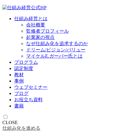
仕組み経営とは
会社概要
監修者プロフィール
起業家の視点
なぜ仕組み化を追求するのか
ドリーム/ビジョン/バリュー
マイケルE.ガーバー氏とは
プログラム
認定制度
教材
事例
ウェブセミナー
ブログ
お役立ち資料
書籍
CLOSE
仕組み化を進める