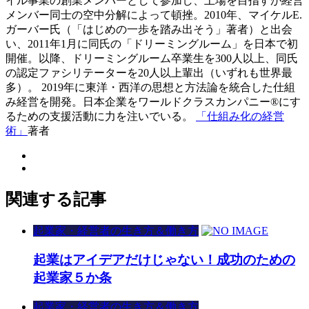
イル事業の創業メンバーとして参加し、上場を目指すが経営
メンバー同士の空中分解によって頓挫。2010年、マイケルE.
ガーバー氏（「はじめの一歩を踏み出そう」著者）と出会
い、2011年1月に同氏の「ドリーミングルーム」を日本で初
開催。以降、ドリーミングルーム卒業生を300人以上、同氏
の認定ファシリテーターを20人以上輩出（いずれも世界最
多）。 2019年に東洋・西洋の思想と方法論を統合した仕組
み経営を開発。日本企業をワールドクラスカンパニー®にす
るための支援活動に力を注いでいる。
「仕組み化の経営
術」
著者
関連する記事
起業家・経営者の生き方＆働き方
起業はアイデアだけじゃない！成功のための
起業家５か条
起業家・経営者の生き方＆働き方