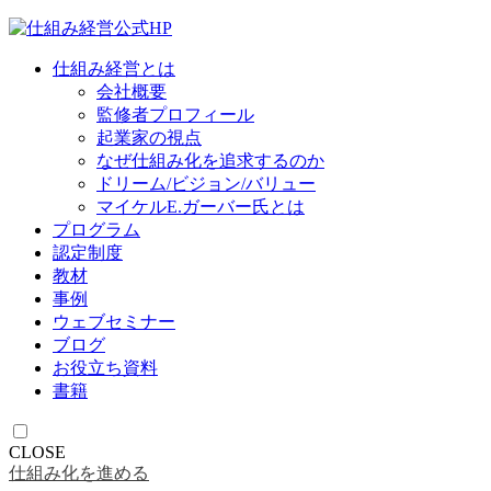
仕組み経営とは
会社概要
監修者プロフィール
起業家の視点
なぜ仕組み化を追求するのか
ドリーム/ビジョン/バリュー
マイケルE.ガーバー氏とは
プログラム
認定制度
教材
事例
ウェブセミナー
ブログ
お役立ち資料
書籍
CLOSE
仕組み化を進める