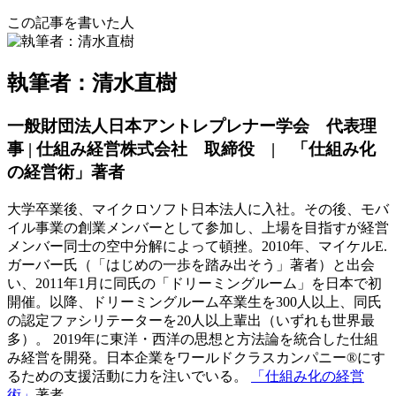
この記事を書いた人
執筆者：清水直樹
一般財団法人日本アントレプレナー学会 代表理
事 | 仕組み経営株式会社 取締役 | 「仕組み化
の経営術」著者
大学卒業後、マイクロソフト日本法人に入社。その後、モバ
イル事業の創業メンバーとして参加し、上場を目指すが経営
メンバー同士の空中分解によって頓挫。2010年、マイケルE.
ガーバー氏（「はじめの一歩を踏み出そう」著者）と出会
い、2011年1月に同氏の「ドリーミングルーム」を日本で初
開催。以降、ドリーミングルーム卒業生を300人以上、同氏
の認定ファシリテーターを20人以上輩出（いずれも世界最
多）。 2019年に東洋・西洋の思想と方法論を統合した仕組
み経営を開発。日本企業をワールドクラスカンパニー®にす
るための支援活動に力を注いでいる。
「仕組み化の経営
術」
著者