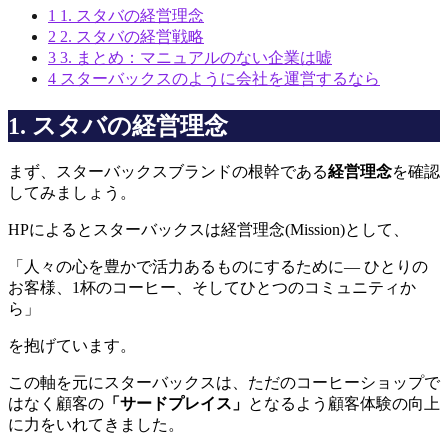
1
1. スタバの経営理念
2
2. スタバの経営戦略
3
3. まとめ：マニュアルのない企業は嘘
4
スターバックスのように会社を運営するなら
1. スタバの経営理念
まず、スターバックスブランドの根幹である
経営理念
を確認
してみましょう。
HPによるとスターバックスは経営理念(Mission)として、
「人々の心を豊かで活力あるものにするために— ひとりの
お客様、1杯のコーヒー、そしてひとつのコミュニティか
ら」
を抱げています。
この軸を元にスターバックスは、ただのコーヒーショップで
はなく顧客の
「サードプレイス」
となるよう顧客体験の向上
に力をいれてきました。