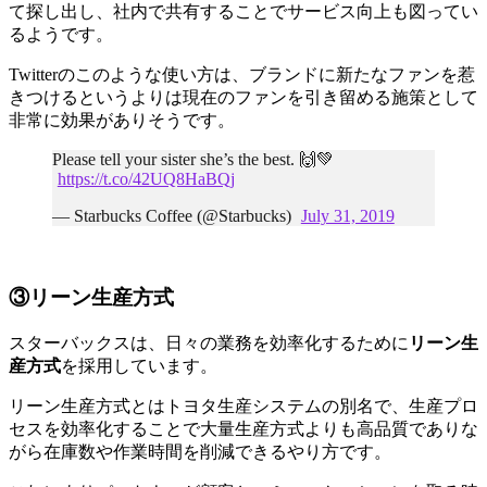
て探し出し、社内で共有することでサービス向上も図ってい
るようです。
Twitterのこのような使い方は、ブランドに新たなファンを惹
きつけるというよりは現在のファンを引き留める施策として
非常に効果がありそうです。
Please tell your sister she’s the best. 🙌💚
https://t.co/42UQ8HaBQj
— Starbucks Coffee (@Starbucks)
July 31, 2019
③リーン生産方式
スターバックスは、日々の業務を効率化するために
リーン生
産方式
を採用しています。
リーン生産方式とはトヨタ生産システムの別名で、生産プロ
セスを効率化することで大量生産方式よりも高品質でありな
がら在庫数や作業時間を削減できるやり方です。