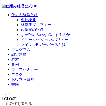
仕組み経営とは
会社概要
監修者プロフィール
起業家の視点
なぜ仕組み化を追求するのか
ドリーム/ビジョン/バリュー
マイケルE.ガーバー氏とは
プログラム
認定制度
教材
事例
ウェブセミナー
ブログ
お役立ち資料
書籍
CLOSE
仕組み化を進める