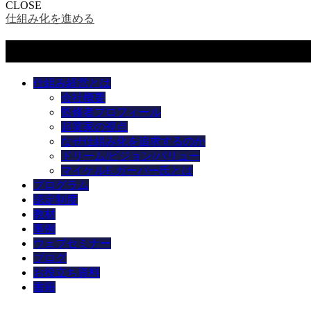
CLOSE
仕組み化を進める
メニュー
仕組み経営とは
会社概要
監修者プロフィール
起業家の視点
なぜ仕組み化を追求するのか
ドリーム/ビジョン/バリュー
マイケルE.ガーバー氏とは
プログラム
認定制度
教材
事例
ウェブセミナー
ブログ
お役立ち資料
書籍