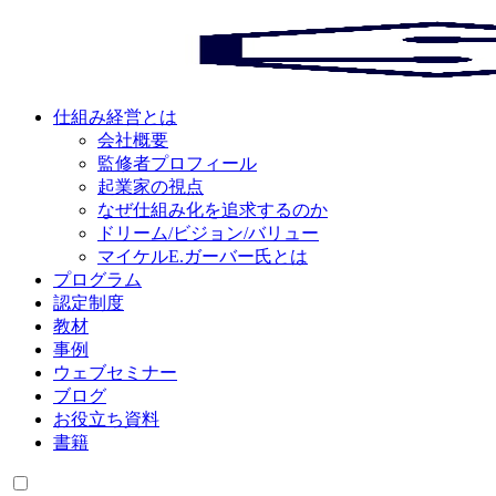
仕組み経営とは
会社概要
監修者プロフィール
起業家の視点
なぜ仕組み化を追求するのか
ドリーム/ビジョン/バリュー
マイケルE.ガーバー氏とは
プログラム
認定制度
教材
事例
ウェブセミナー
ブログ
お役立ち資料
書籍