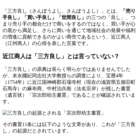
「三方良し（さんぼうよし、さんぽうよし）」とは、
「売り
手良し」「買い手良し」「世間良し」
の三つの「良し」、つ
まり売り手の都合だけで商いをするのではなく、買い手が心
の底から満足し、さらに商いを通じて地域社会の発展や福利
の増進に貢献できるのがよい商売であるという、近江商人
（江州商人）の心得を表した言葉です。
近江商人は「三方良し」とは言っていない？
「三方良し」の原典は長らく明らかではありませんでした
が、末永國紀同志社大学教授らの調査により、宝暦4年
（1754年）に近江国神崎郡石場寺村（現在の滋賀県五個荘町
石馬寺）の麻布商、中村治兵衛（法名宗岸）が残した書置
（遺言状）「宗次郎幼主書置」であることが確認されていま
す。
その書置11条には以下のような文章があり、これが「三方良
し」の起源だとされています。