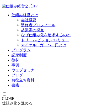
仕組み経営とは
会社概要
監修者プロフィール
起業家の視点
なぜ仕組み化を追求するのか
ドリーム/ビジョン/バリュー
マイケルE.ガーバー氏とは
プログラム
認定制度
教材
事例
ウェブセミナー
ブログ
お役立ち資料
書籍
CLOSE
仕組み化を進める