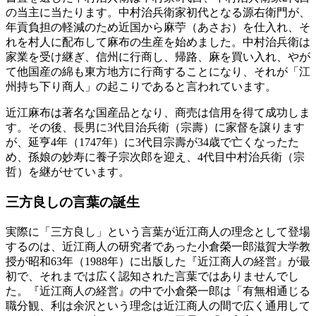
の当主に当たります。中村治兵衛家初代となる源右衛門が、
年貢負担の軽減のため近国から麻苧（あさお）を仕入れ、そ
れを村人に配布して麻布の生産を始めました。中村治兵衛は
家業を受け継ぎ、信州に行商し、帰路、麻を買い入れ、やが
て他国産の綿も東方地方に行商することになり、それが「江
州持ち下り商人」の起こりであると言われています。
近江麻布は著名な国産品となり、商売は信用を得て成功しま
す。その後、長男に3代目治兵衛（宗壽）に家督を譲ります
が、延亨4年（1747年）に3代目宗壽が34歳で亡くなったた
め、孫娘の妙寿に養子宗次郎を迎え、4代目中村治兵衛（宗
哲）を継がせています。
三方良しの言葉の誕生
実際に「三方良し」という言葉が近江商人の理念として登場
するのは、近江商人の研究者であった小倉榮一郎滋賀大学教
授が昭和63年（1988年）に出版した『近江商人の経営』が最
初で、それまでは広く認知された言葉ではありませんでし
た。『近江商人の経営』の中で小倉榮一郎は「有無相通じる
職分観、利は余沢という理念は近江商人の間で広く通用して