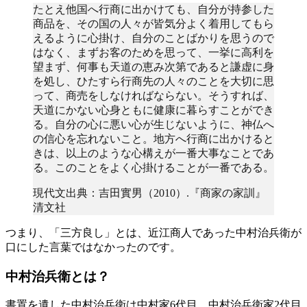
たとえ他国へ行商に出かけても、自分が持参した
商品を、その国の人々が皆気分よく着用してもら
えるように心掛け、自分のことばかりを思うので
はなく、まずお客のためを思って、一挙に高利を
望まず、何事も天道の恵み次第であると謙虚に身
を処し、ひたすら行商先の人々のことを大切に思
って、商売をしなければならない。そうすれば、
天道にかない心身ともに健康に暮らすことができ
る。自分の心に悪い心が生じないように、神仏へ
の信心を忘れないこと。地方へ行商に出かけると
きは、以上のような心構えが一番大事なことであ
る。このことをよく心掛けることが一番である。
現代文出典：吉田實男（2010）.『商家の家訓』
清文社
つまり、「三方良し」とは、近江商人であった中村治兵衛が
口にした言葉ではなかったのです。
中村治兵衛とは？
書置を遺した中村治兵衛は中村家6代目、中村治兵衛家2代目