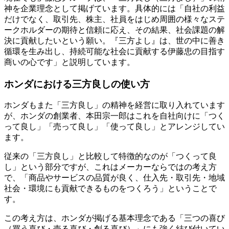
神を企業理念として掲げています。具体的には「自社の利益
だけでなく、取引先、株主、社員をはじめ周囲の様々なステ
ークホルダーの期待と信頼に応え、その結果、社会課題の解
決に貢献したいという願い。『三方よし』は、世の中に善き
循環を生み出し、持続可能な社会に貢献する伊藤忠の目指す
商いの心です」と説明しています。
ホンダにおける三方良しの使い方
ホンダもまた「三方良し」の精神を経営に取り入れています
が、ホンダの創業者、本田宗一郎はこれを自社向けに「つく
って良し」「売って良し」「使って良し」とアレンジしてい
ます。
従来の「三方良し」と比較して特徴的なのが「つくって良
し」という部分ですが、これはメーカーならではの考え方
で、「商品やサービスの品質が良く、仕入先・取引先・地域
社会・環境にも貢献できるものをつくろう」ということで
す。
この考え方は、ホンダが掲げる基本理念である「三つの喜び
（買う喜び・売る喜び・創る喜び）」にも強く結び付いてい