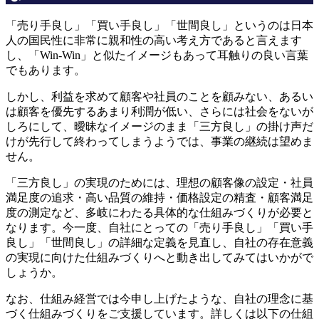
「売り手良し」「買い手良し」「世間良し」というのは日本
人の国民性に非常に親和性の高い考え方であると言えます
し、「Win-Win」と似たイメージもあって耳触りの良い言葉
でもあります。
しかし、利益を求めて顧客や社員のことを顧みない、あるい
は顧客を優先するあまり利潤が低い、さらには社会をないが
しろにして、曖昧なイメージのまま「三方良し」の掛け声だ
けが先行して終わってしまうようでは、事業の継続は望めま
せん。
「三方良し」の実現のためには、理想の顧客像の設定・社員
満足度の追求・高い品質の維持・価格設定の精査・顧客満足
度の測定など、多岐にわたる具体的な仕組みづくりが必要と
なります。今一度、自社にとっての「売り手良し」「買い手
良し」「世間良し」の詳細な定義を見直し、自社の存在意義
の実現に向けた仕組みづくりへと動き出してみてはいかがで
しょうか。
なお、仕組み経営では今申し上げたような、自社の理念に基
づく仕組みづくりをご支援しています。詳しくは以下の仕組