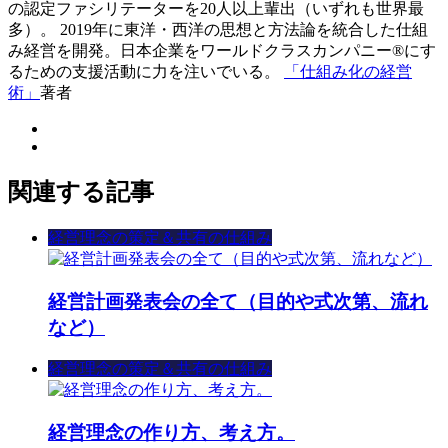
の認定ファシリテーターを20人以上輩出（いずれも世界最
多）。 2019年に東洋・西洋の思想と方法論を統合した仕組
み経営を開発。日本企業をワールドクラスカンパニー®にす
るための支援活動に力を注いでいる。
「仕組み化の経営
術」
著者
関連する記事
経営理念の策定＆共有の仕組み
経営計画発表会の全て（目的や式次第、流れ
など）
経営理念の策定＆共有の仕組み
経営理念の作り方、考え方。