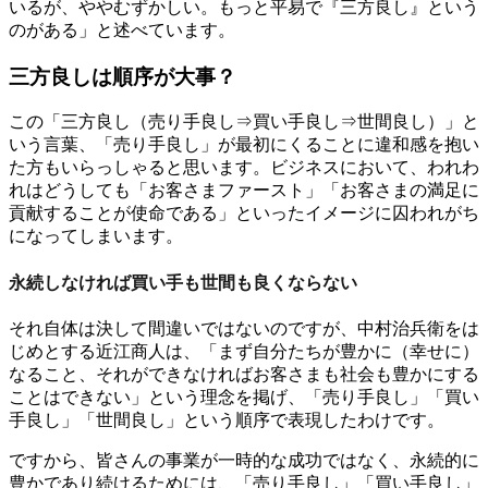
いるが、ややむずかしい。もっと平易で『三方良し』という
のがある」と述べています。
三方良しは順序が大事？
この「三方良し（売り手良し⇒買い手良し⇒世間良し）」と
いう言葉、「売り手良し」が最初にくることに違和感を抱い
た方もいらっしゃると思います。ビジネスにおいて、われわ
れはどうしても「お客さまファースト」「お客さまの満足に
貢献することが使命である」といったイメージに囚われがち
になってしまいます。
永続しなければ買い手も世間も良くならない
それ自体は決して間違いではないのですが、中村治兵衛をは
じめとする近江商人は、「まず自分たちが豊かに（幸せに）
なること、それができなければお客さまも社会も豊かにする
ことはできない」という理念を掲げ、「売り手良し」「買い
手良し」「世間良し」という順序で表現したわけです。
ですから、皆さんの事業が一時的な成功ではなく、永続的に
豊かであり続けるためには、「売り手良し」「買い手良し」