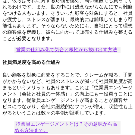
ば、彼らはそれに対する対価を認め、高い値段でも買ってく
れるわけです。また、世の中には残念ながらなんにでも難癖
をつける人もいます。そういった顧客を対象にすると、社員
が疲労し、ストレスが溜まり、最終的には離職してしまう可
能性もあります。そうならないためにも、自社にとって理想
の顧客像を定義し、彼らに向かって販売する仕組みを整える
ことが必要となります。
営業の仕組み化で気合と根性から抜け出す方法
社員満足度を高める仕組み
良い顧客を対象に商売をすることで、クレームが減る、手間
がかからないなど、社員のストレスが減って社員満足度が高
まるというメリットもあります。これは「従業員エンゲージ
メント（会社と社員の一体感）」の向上にも一役買うことに
なります。従業員エンゲージメントが高まることが顧客サー
ビスにつながり、会社の継続的なファンが増え、収益性も上
がるということは数々の事例が証明しています。
従業員エンゲージメントとは？その意味から高
める方法まで。