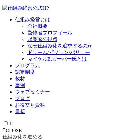
仕組み経営とは
会社概要
監修者プロフィール
起業家の視点
なぜ仕組み化を追求するのか
ドリーム/ビジョン/バリュー
マイケルE.ガーバー氏とは
プログラム
認定制度
教材
事例
ウェブセミナー
ブログ
お役立ち資料
書籍
CLOSE
仕組み化を進める