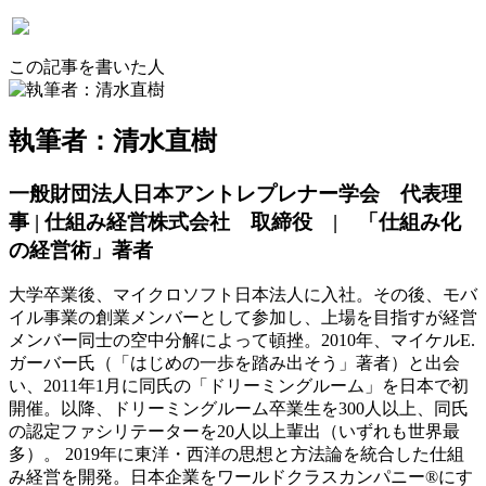
この記事を書いた人
執筆者：清水直樹
一般財団法人日本アントレプレナー学会 代表理
事 | 仕組み経営株式会社 取締役 | 「仕組み化
の経営術」著者
大学卒業後、マイクロソフト日本法人に入社。その後、モバ
イル事業の創業メンバーとして参加し、上場を目指すが経営
メンバー同士の空中分解によって頓挫。2010年、マイケルE.
ガーバー氏（「はじめの一歩を踏み出そう」著者）と出会
い、2011年1月に同氏の「ドリーミングルーム」を日本で初
開催。以降、ドリーミングルーム卒業生を300人以上、同氏
の認定ファシリテーターを20人以上輩出（いずれも世界最
多）。 2019年に東洋・西洋の思想と方法論を統合した仕組
み経営を開発。日本企業をワールドクラスカンパニー®にす