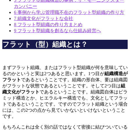
5
フラット型組織構造の事例：ザ・モーニングスター
カンパニー
6
事例から学ぶ管理職不在のフラット型組織の作り方
7
組織文化がフラットな会社
8
フラット型組織の作り方まとめ
9
フラット型組織を創るなら仕組み経営へ
フラット（型）組織とは？
まずフラット組織、またはフラット型組織が何を意味してい
るのかというと実は2つあると思います。1つ目が
組織構造が
フラット
であるということです。組織の形自体、要は組織図
がフラットな状態であるということです。そして2つ目は
組
織文化がフラット
であるということです。組織図自体はピラ
ミッド構造とか、ヒエラルキー構造でも、文化としてフラッ
トであるということです。ですのでフラット組織という場合
には、この2つの点から見ていかないといけないということ
です。
もちろんこれは全く別の話ではなくて密接に結びついている