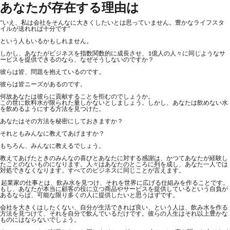
あなたが存在する理由は
“いえ、私は会社をそんなに大きくしたいとは思っていません。豊かなライフスタ
イルが送れれば十分です”
という人もいるかもしれません。
しかし、あなたがビジネスを指数関数的に成長させ、1億人の人々に同じようなサ
ービスを提供できるのなら、なぜそうしないのですか？
彼らは皆、問題を抱えているのです。
彼らは皆ニーズがあるのです。
何故あなたは彼らに貢献することを拒むのでしょうか。
この世に飲料水が限られた量しかないとしましょう。しかし、あなたは飲めない水
を飲めるようにする方法を見つけた。
あなたはその方法を秘密にしておきますか？
それともみんなに教えてあげますか？
もちろん、みんなに教えるでしょう。
教えてあげたときのみんなの喜びとあなたに対する感謝は、かつてあなたが経験し
たことのないものになります。人々はあなたのところに列を成し、あなた一人では
対処できなくなります。すべてのビジネスに同じことが言えます。
起業家の仕事とは、飲み水を見つけ、それを世界に広げる仕組みを作ることです。
もし、あなたが本当に顧客の役に立つ商品やサービスを提供しているという自負が
あるならば、可能な限り多くの人に提供したいと思うはずです。
会社を大きくはしたくない、自分が生活できれば良い、という人は、飲み水を作る
方法を見つけて、それを自分で飲んでいるだけです。彼らの人生はそれ以上豊かな
ものにはならないでしょう。