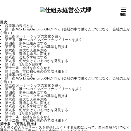
目次
起業家の視点とは
第一条 Working On it not ONLY IN it（会社の中で働くだけではなく、会社の上か
ら働く）
第二条 オーナーシップの文化を築く
第三条 唯一つのインパーソナルドリームを描く
第四条 夢を仕組みにする
第五条 ワールドクラスの基準を目指す
第六条 偉大な人生を創る
第七条 普通を非凡に変える
第八条 会社を学校にする
第九条 何が欠けているのかを発見する
第十条 1万倍を目指す
第十一条 会社を自立させる
第十二条 常に初心者の心で取り組もう
起業家の視点とは
第一条 Working On it not ONLY IN it（会社の中で働くだけではなく、会社の上か
ら働く）
第二条 オーナーシップの文化を築く
第三条 唯一つのインパーソナルドリームを描く
第四条 夢を仕組みにする
第五条 ワールドクラスの基準を目指す
第六条 偉大な人生を創る
第七条 普通を非凡に変える
第八条 会社を学校にする
第九条 何が欠けているのかを発見する
第十条 1万倍を目指す
第十一条 会社を自立させる
第十二条 常に初心者の心で取り組もう
第十条 1万倍を目指す
より多くの人々にサービスを提供しようとする意図によって、自分自身だけでなく
世界にも貢献する豊かな人生を創造することができます。