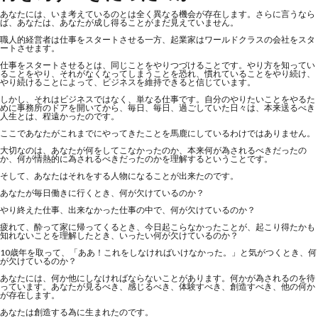
あなたには、いま考えているのとは全く異なる機会が存在します。さらに言うなら
ば、あなたは、あなたが成し得ることがまだ見えていません。
職人的経営者は仕事をスタートさせる一方、起業家はワールドクラスの会社をスタ
ートさせます。
仕事をスタートさせるとは、同じことをやりつづけることです。やり方を知ってい
ることをやり、それがなくなってしまうことを恐れ、慣れていることをやり続け、
やり続けることによって、ビジネスを維持できると信じています。
しかし、それはビジネスではなく、単なる仕事です。自分のやりたいことをやるた
めに事務所のドアを開いてから、毎日、毎日、過ごしていた日々は、本来送るべき
人生とは、程遠かったのです。
ここであなたがこれまでにやってきたことを馬鹿にしているわけではありません。
大切なのは、あなたが何をしてこなかったのか、本来何が為されるべきだったの
か、何が情熱的に為されるべきだったのかを理解するということです。
そして、あなたはそれをする人物になることが出来たのです。
あなたが毎日働きに行くとき、何が欠けているのか？
やり終えた仕事、出来なかった仕事の中で、何が欠けているのか？
疲れて、酔って家に帰ってくるとき、今日起こらなかったことが、起こり得たかも
知れないことを理解したとき、いったい何が欠けているのか？
10歳年を取って、「ああ！これをしなければいけなかった。」と気がつくとき、何
が欠けているのか？
あなたには、何か他にしなければならないことがあります。何かが為されるのを待
っています。あなたが見るべき、感じるべき、体験すべき、創造すべき、他の何か
が存在します。
あなたは創造する為に生まれたのです。