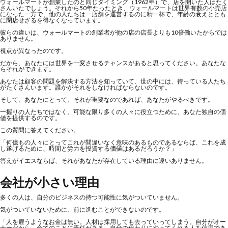
ウォールマートが創業したのと同じタイミング（1962年）で、店を開いた人はたく
さんいたでしょう。それから50年たったとき、ウォールマートは世界有数の小売店
になった一方で、他の人たちは一店舗を運営するのに精一杯で、年齢の衰えととも
に閉店せざるを得なくなっています。
彼らの違いは、ウォールマートの創業者が他の店の店長よりも10倍働いたからでは
ありません。
視点が異なったのです。
だから、あなたには世界を一変させるチャンスがあると思ってください。あなたな
らそれができます。
あなたは顧客の問題を解決する方法を知っていて、世の中には、待っている人たち
がたくさんいます。誰かがそれをしなければならないのです。
そして、あなたにとって、それが重要なのであれば、あなたがやるべきです。
一握りの人たちではなく、可能な限り多くの人々に役立つために、あなた独自の価
値を提供するのです。
この質問に答えてください。
「何億もの人々にとってこれが間違いなく意味のあるものであるならば、これを成
し遂げるために、時間と労力を投資する価値はあるだろうか？」
答えがイエスならば、それがあなたが存在している理由に違いありません。
会社が小さい理由
多くの人は、自分のビジネスの持つ可能性に気がついていません。
気がついていないために、前に進むことができないのです。
「人を雇うようなお金は無い。人材は採用しても去っていってしまう。自分がオー
ナーだから、全てのことに責任がある。自分の代わりにやってくれる人を信用でき