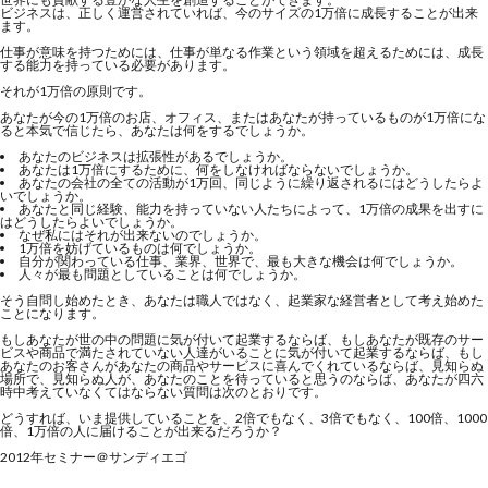
ビジネスは、正しく運営されていれば、今のサイズの1万倍に成長することが出来
ます。
仕事が意味を持つためには、仕事が単なる作業という領域を超えるためには、成長
する能力を持っている必要があります。
それが1万倍の原則です。
あなたが今の1万倍のお店、オフィス、またはあなたが持っているものが1万倍にな
ると本気で信じたら、あなたは何をするでしょうか。
あなたのビジネスは拡張性があるでしょうか。
あなたは1万倍にするために、何をしなければならないでしょうか。
あなたの会社の全ての活動が1万回、同じように繰り返されるにはどうしたらよ
いでしょうか。
あなたと同じ経験、能力を持っていない人たちによって、1万倍の成果を出すに
はどうしたらよいでしょうか。
なぜ私にはそれが出来ないのでしょうか。
1万倍を妨げているものは何でしょうか。
自分が関わっている仕事、業界、世界で、最も大きな機会は何でしょうか。
人々が最も問題としていることは何でしょうか。
そう自問し始めたとき、あなたは職人ではなく、起業家な経営者として考え始めた
ことになります。
もしあなたが世の中の問題に気が付いて起業するならば、もしあなたが既存のサー
ビスや商品で満たされていない人達がいることに気が付いて起業するならば、もし
あなたのお客さんがあなたの商品やサービスに喜んでくれているならば、見知らぬ
場所で、見知らぬ人が、あなたのことを待っていると思うのならば、あなたが四六
時中考えていなくてはならない質問は次のとおりです。
どうすれば、いま提供していることを、2倍でもなく、3倍でもなく、100倍、1000
倍、1万倍の人に届けることが出来るだろうか？
2012年セミナー＠サンディエゴ