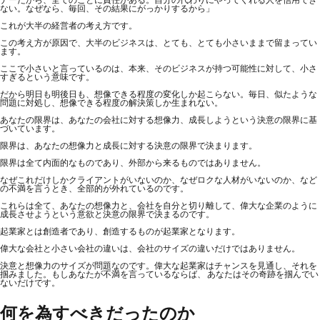
ない。なぜなら、毎回、その結果にがっかりするから」
これが大半の経営者の考え方です。
この考え方が原因で、大半のビジネスは、とても、とても小さいままで留まってい
ます。
ここで小さいと言っているのは、本来、そのビジネスが持つ可能性に対して、小さ
すぎるという意味です。
だから明日も明後日も、想像できる程度の変化しか起こらない。毎日、似たような
問題に対処し、想像できる程度の解決策しか生まれない。
あなたの限界は、あなたの会社に対する想像力、成長しようという決意の限界に基
づいています。
限界は、あなたの想像力と成長に対する決意の限界で決まります。
限界は全て内面的なものであり、外部から来るものではありません。
なぜこれだけしかクライアントがいないのか、なぜロクな人材がいないのか、など
の不満を言うとき、全部的が外れているのです。
これらは全て、あなたの想像力と、会社を自分と切り離して、偉大な企業のように
成長させようという意欲と決意の限界で決まるのです。
起業家とは創造者であり、創造するものが起業家となります。
偉大な会社と小さい会社の違いは、会社のサイズの違いだけではありません。
決意と想像力のサイズが問題なのです。偉大な起業家はチャンスを見通し、それを
掴みました。もしあなたが不満を言っているならば、 あなたはその奇跡を掴んでい
ないだけです。
何を為すべきだったのか