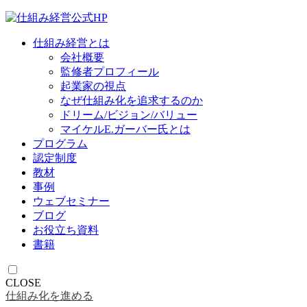
仕組み経営とは
会社概要
監修者プロフィール
起業家の視点
なぜ仕組み化を追求するのか
ドリーム/ビジョン/バリュー
マイケルE.ガーバー氏とは
プログラム
認定制度
教材
事例
ウェブセミナー
ブログ
お役立ち資料
書籍
CLOSE
仕組み化を進める