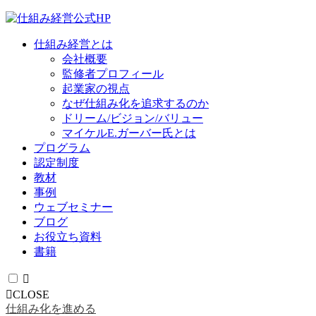
仕組み経営とは
会社概要
監修者プロフィール
起業家の視点
なぜ仕組み化を追求するのか
ドリーム/ビジョン/バリュー
マイケルE.ガーバー氏とは
プログラム
認定制度
教材
事例
ウェブセミナー
ブログ
お役立ち資料
書籍
CLOSE
仕組み化を進める