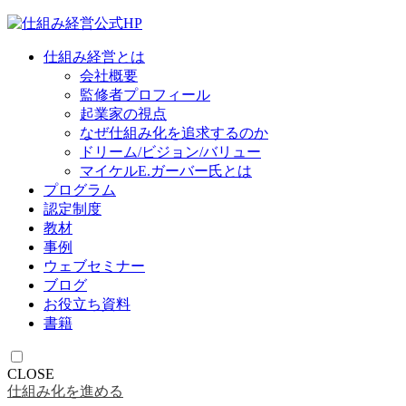
仕組み経営とは
会社概要
監修者プロフィール
起業家の視点
なぜ仕組み化を追求するのか
ドリーム/ビジョン/バリュー
マイケルE.ガーバー氏とは
プログラム
認定制度
教材
事例
ウェブセミナー
ブログ
お役立ち資料
書籍
CLOSE
仕組み化を進める